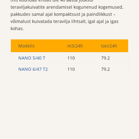
teraviljakuivatite arendamisel kogunenud kogemused,
pakkudes samal ajal kompaktsust ja paindlikkust –
võimalust kuivatada teravilja lihtsalt, igal ajal ja igas
kohas.
Modelis
m3/24h
ton/24h
NANO 5/40 T
110
79.2
NANO 6/47 T2
110
79.2