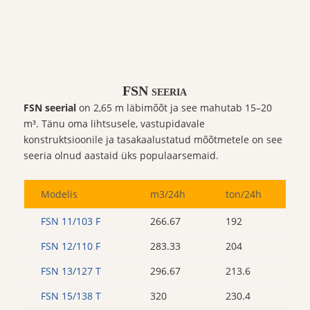
FSN seeria
FSN seerial
on 2,65 m läbimõõt ja see mahutab 15–20
m³. Tänu oma lihtsusele, vastupidavale
konstruktsioonile ja tasakaalustatud mõõtmetele on see
seeria olnud aastaid üks populaarsemaid.
Modelis
m3/24h
ton/24h
FSN 11/103 F
266.67
192
FSN 12/110 F
283.33
204
FSN 13/127 T
296.67
213.6
FSN 15/138 T
320
230.4