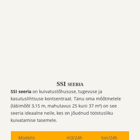
SSI seeria
SSI seeria
on kuivatustõhususe, tugevuse ja
kasutuslihtsuse kontsentraat. Tänu oma mõõtmetele
(läbimõõt 3,15 m, mahutavus 25 kuni 37 m³) on see
seeria ideaalne neile, kes on jõudnud tööstusliku
kuivatamise tasemele.
Modelis
m3/24h
ton/24h