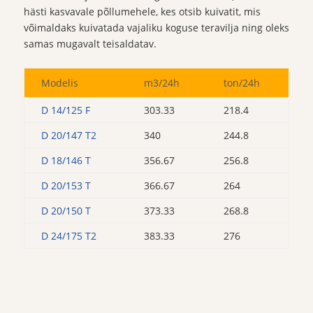
hästi kasvavale põllumehele, kes otsib kuivatit, mis
võimaldaks kuivatada vajaliku koguse teravilja ning oleks
samas mugavalt teisaldatav.
Modelis
m3/24h
ton/24h
D 14/125 F
303.33
218.4
D 20/147 T2
340
244.8
D 18/146 T
356.67
256.8
D 20/153 T
366.67
264
D 20/150 T
373.33
268.8
D 24/175 T2
383.33
276