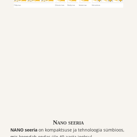
Nano seeria
NANO seeria
on kompaktsuse ja tehnoloogia sümbioos,
mis koondab endas üle 40 aasta jooksul