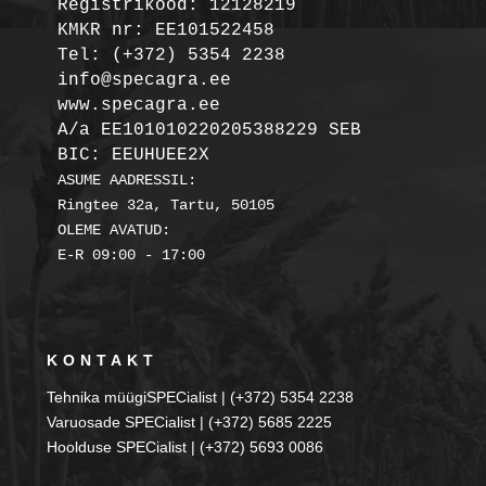
Registrikood: 12128219

KMKR nr: EE101522458
Tel: (+372) 5354 2238

info@specagra.ee

A/a EE101010220205388229 SEB

BIC: EEUHUEE2X
ASUME AADRESSIL:

Ringtee 32a, Tartu, 50105

OLEME AVATUD:

KONTAKT
Tehnika müügiSPECialist | (+372) 5354 2238
Varuosade SPECialist | (+372) 5685 2225
Hoolduse SPECialist | (+372) 5693 0086