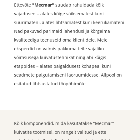
Ettevõte
"Mecmar"
suudab rahuldada kõik
vajadused – alates kõige väiksematest kuni
suurimateni, alates lihtsamatest kuni keerukamateni.
Nad pakuvad parimaid lahendusi ja kõrgeima
kvaliteediga teenuseid oma klientidele. Meie
eksperdid on valmis pakkuma teile vajaliku
võimsusega kuivatustehnikat ning abi kõigis
etappides – alates paigaldusest kohapeal kuni
seadmete paigutamiseni laoruumidesse. Allpool on
esitatud lihtsustatud tööpõhimõte.
Kõik komponendid, mida kasutatakse "Mecmar"
kuivatite tootmisel, on rangelt valitud ja ette