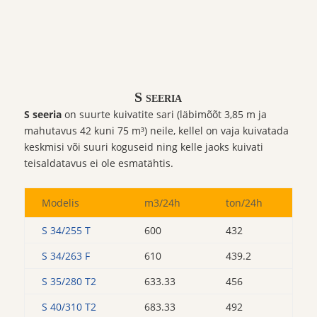
S seeria
S seeria
on suurte kuivatite sari (läbimõõt 3,85 m ja
mahutavus 42 kuni 75 m³) neile, kellel on vaja kuivatada
keskmisi või suuri koguseid ning kelle jaoks kuivati
teisaldatavus ei ole esmatähtis.
Modelis
m3/24h
ton/24h
S 34/255 T
600
432
S 34/263 F
610
439.2
S 35/280 T2
633.33
456
S 40/310 T2
683.33
492