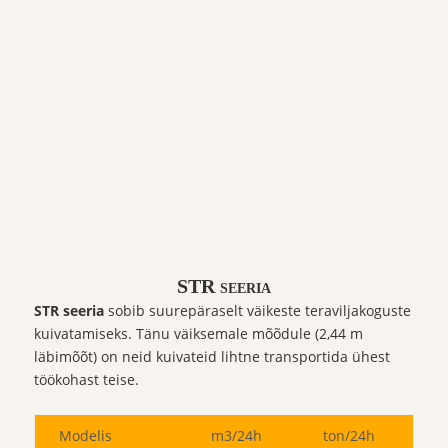
STR seeria
STR seeria
sobib suurepäraselt väikeste teraviljakoguste
kuivatamiseks. Tänu väiksemale mõõdule (2,44 m
läbimõõt) on neid kuivateid lihtne transportida ühest
töökohast teise.
Modelis
m3/24h
ton/24h