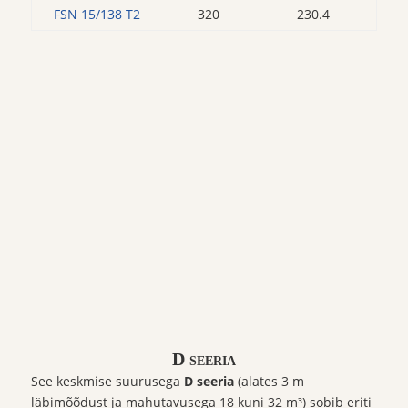
FSN 15/138 T2
320
230.4
D seeria
See keskmise suurusega
D seeria
(alates 3 m
läbimõõdust ja mahutavusega 18 kuni 32 m³) sobib eriti