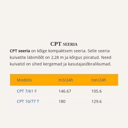
CPT seeria
CPT seeria
on kõige kompaktsem seeria. Selle seeria
kuivatite läbimõõt on 2,28 m ja kõrgus piiratud. Need
kuivatid on ühed kergemad ja kasutajasõbralikumad.
Modelis
m3/24h
ton/24h
CPT 7/61 F
146.67
105.6
CPT 10/77 T
180
129.6