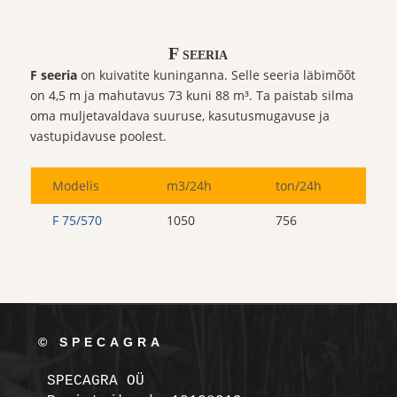
F seeria
F seeria
on kuivatite kuninganna. Selle seeria läbimõõt
on 4,5 m ja mahutavus 73 kuni 88 m³. Ta paistab silma
oma muljetavaldava suuruse, kasutusmugavuse ja
vastupidavuse poolest.
Modelis
m3/24h
ton/24h
F 75/570
1050
756
© SPECAGRA
SPECAGRA OÜ