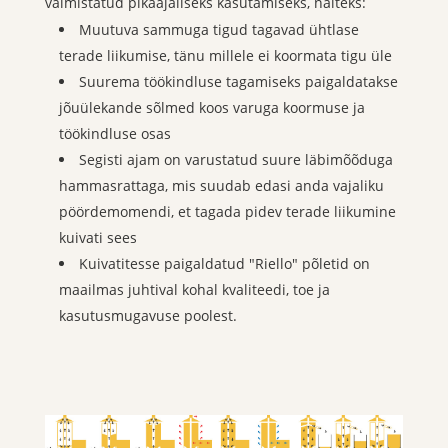
valmistatud pikaajaliseks kasutamiseks, näiteks:
Muutuva sammuga tigud tagavad ühtlase
terade liikumise, tänu millele ei koormata tigu üle
Suurema töökindluse tagamiseks paigaldatakse
jõuülekande sõlmed koos varuga koormuse ja
töökindluse osas
Segisti ajam on varustatud suure läbimõõduga
hammasrattaga, mis suudab edasi anda vajaliku
pöördemomendi, et tagada pidev terade liikumine
kuivati sees
Kuivatitesse paigaldatud "Riello" põletid on
maailmas juhtival kohal kvaliteedi, toe ja
kasutusmugavuse poolest.