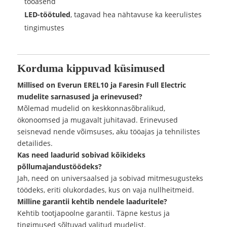
tööasend
LED-töötuled
, tagavad hea nähtavuse ka keerulistes
tingimustes
Korduma kippuvad küsimused
Millised on Everun EREL10 ja Faresin Full Electric
mudelite sarnasused ja erinevused?
Mõlemad mudelid on keskkonnasõbralikud,
ökonoomsed ja mugavalt juhitavad. Erinevused
seisnevad nende võimsuses, aku tööajas ja tehnilistes
detailides.
Kas need laadurid sobivad kõikideks
põllumajandustöödeks?
Jah, need on universaalsed ja sobivad mitmesugusteks
töödeks, eriti olukordades, kus on vaja nullheitmeid.
Milline garantii kehtib nendele laaduritele?
Kehtib tootjapoolne garantii. Täpne kestus ja
tingimused sõltuvad valitud mudelist.