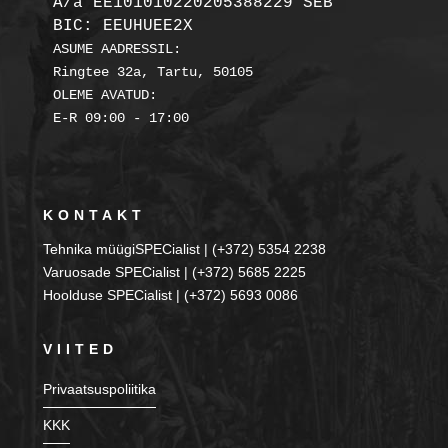
A/a EE101010220205388229 SEB

BIC: EEUHUEE2X
ASUME AADRESSIL:

Ringtee 32a, Tartu, 50105

OLEME AVATUD:

KONTAKT
Tehnika müügiSPECialist | (+372) 5354 2238
Varuosade SPECialist | (+372) 5685 2225
Hoolduse SPECialist | (+372) 5693 0086
VIITED
Privaatsuspoliitika
KKK