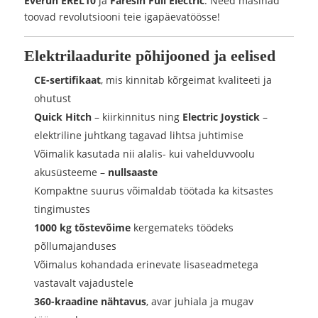
Everun EREL10
ja
Faresin Full Electric
. Need masinad
toovad revolutsiooni teie igapäevatöösse!
Elektrilaadurite põhijooned ja eelised
CE-sertifikaat
, mis kinnitab kõrgeimat kvaliteeti ja
ohutust
Quick Hitch
– kiirkinnitus ning
Electric Joystick
–
elektriline juhtkang tagavad lihtsa juhtimise
Võimalik kasutada nii alalis- kui vahelduvvoolu
akusüsteeme –
nullsaaste
Kompaktne suurus võimaldab töötada ka kitsastes
tingimustes
1000 kg tõstevõime
kergemateks töödeks
põllumajanduses
Võimalus kohandada erinevate lisaseadmetega
vastavalt vajadustele
360-kraadine nähtavus
, avar juhiala ja mugav