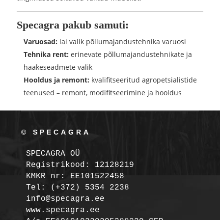
Specagra pakub samuti:
Varuosad:
lai valik põllumajandustehnika varuosi
Tehnika rent:
erinevate põllumajandustehnikate ja
haakeseadmete valik
Hooldus ja remont:
kvalifitseeritud agropetsialistide
teenused – remont, modifitseerimine ja hooldus
© SPECAGRA
SPECAGRA OÜ
Registrikood: 12128219

KMKR nr: EE101522458
Tel: (+372) 5354 2238

info@specagra.ee
