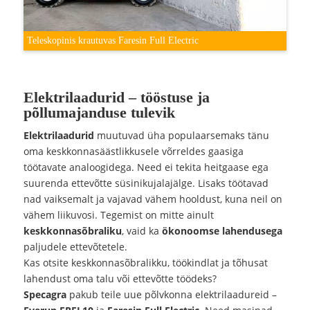
Teleskopinis krautuvas Faresin Full Electric
Elektrilaadurid – tööstuse ja
põllumajanduse tulevik
Elektrilaadurid
muutuvad üha populaarsemaks tänu
oma keskkonnasäästlikkusele võrreldes gaasiga
töötavate analoogidega. Need ei tekita heitgaase ega
suurenda ettevõtte süsinikujalajälge. Lisaks töötavad
nad vaiksemalt ja vajavad vähem hooldust, kuna neil on
vähem liikuvosi. Tegemist on mitte ainult
keskkonnasõbraliku
, vaid ka
ökonoomse lahendusega
paljudele ettevõtetele.
Kas otsite keskkonnasõbralikku, töökindlat ja tõhusat
lahendust oma talu või ettevõtte töödeks?
Specagra
pakub teile uue põlvkonna elektrilaadureid –