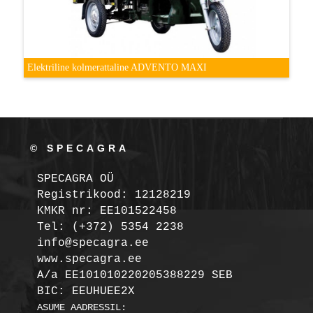
Elektriline kolmerattaline ADVENTO MAXI
© SPECAGRA
SPECAGRA OÜ
Registrikood: 12128219

KMKR nr: EE101522458
Tel: (+372) 5354 2238

info@specagra.ee

A/a EE101010220205388229 SEB

BIC: EEUHUEE2X
ASUME AADRESSIL:
