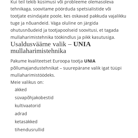
Kui teil tekib küsimusi või probleeme olemasoleva
tehnikaga, soovitame pöörduda spetsialistide või
tootjate esindajate poole, kes oskavad pakkuda vajalikku
tuge ja nõuandeid. Väga oluline on järgida
ohutusnõudeid ja tootjapoolseid soovitusi, et tagada
mullaharimistehnika töökindlus ja pikk kasutusiga.
Usaldusväärne valik –
UNIA
mullaharimistehnika
Pakume kvaliteetset Euroopa tootja
UNIA
põllumajandustehnikat – suurepärane valik igat tüüpi
mullaharimistöödeks.
Meie valikus on:
äkked
süvapõhjakobestid
kultivaatorid
adrad
ketasäkked
tihendusrullid