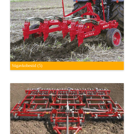
Sügavkobestid
(5)