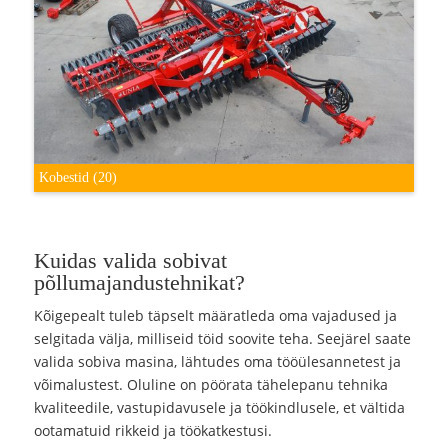
Kobestid
(20)
Kuidas valida sobivat
põllumajandustehnikat?
Kõigepealt tuleb täpselt määratleda oma vajadused ja
selgitada välja, milliseid töid soovite teha. Seejärel saate
valida sobiva masina, lähtudes oma tööülesannetest ja
võimalustest. Oluline on pöörata tähelepanu tehnika
kvaliteedile, vastupidavusele ja töökindlusele, et vältida
ootamatuid rikkeid ja töökatkestusi.