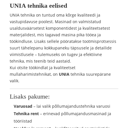
UNIA tehnika eelised
UNIA tehnika on tuntud oma kõrge kvaliteedi ja
vastupidavuse poolest. Masinad on valmistatud
usaldusväärsetest komponentidest ja kvaliteetsetest
materjalidest, mis tagavad masina pika tööea ja
töökindluse. Lisaks sellele pööratakse tootmisprotsessis
suurt tähelepanu kokkupaneku täpsusele ja detailide
viimistlusele – tulemuseks on tugev ja efektiivne
tehnika, mis teenib teid aastaid.
Kui otsite töökindlat ja kvaliteetset
mullaharimistehnikat, on
UNIA
tehnika suurepärane
valik.
Lisaks pakume:
Varuosad
– lai valik põllumajandustehnika varuosi
Tehnika rent
– erinevad põllumajandusmasinad ja
tööriistad