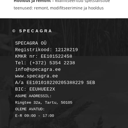
Hooldus ja remont
– kvalifitseeritud spetsialistide
teenused: remont, modifitseerimine ja hooldus
© SPECAGRA
SPECAGRA OÜ
Registrikood: 12128219

KMKR nr: EE101522458
Tel: (+372) 5354 2238

info@specagra.ee

A/a EE101010220205388229 SEB

BIC: EEUHUEE2X
ASUME AADRESSIL:

Ringtee 32a, Tartu, 50105

OLEME AVATUD:
