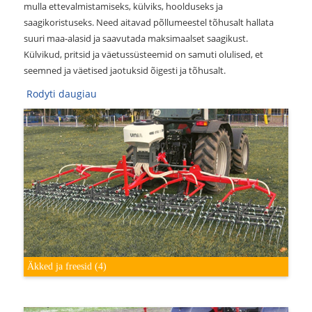
mulla ettevalmistamiseks, külviks, hoolduseks ja
saagikoristuseks. Need aitavad põllumeestel tõhusalt hallata
suuri maa-alasid ja saavutada maksimaalset saagikust.
Külvikud, pritsid ja väetussüsteemid on samuti olulised, et
seemned ja väetised jaotuksid õigesti ja tõhusalt.
Rodyti daugiau
Äkked ja freesid
(4)