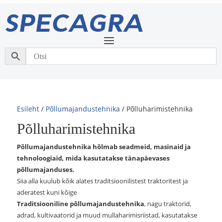
Esileht
/
Põllumajandustehnika
/ Põlluharimistehnika
Põlluharimistehnika
Põllumajandustehnika hõlmab seadmeid, masinaid ja
tehnoloogiaid, mida kasutatakse tänapäevases
põllumajanduses.
Siia alla kuulub kõik alates traditsioonilistest traktoritest ja
aderatest kuni kõige
Traditsiooniline põllumajandustehnika
, nagu traktorid,
adrad, kultivaatorid ja muud mullaharimisriistad, kasutatakse