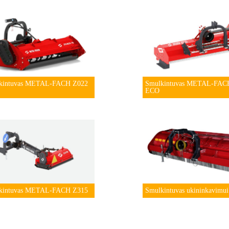
kintuvas METAL-FACH Z022
Smulkintuvas METAL-FAC
ECO
kintuvas METAL-FACH Z315
Smulkintuvas ukininkavimu