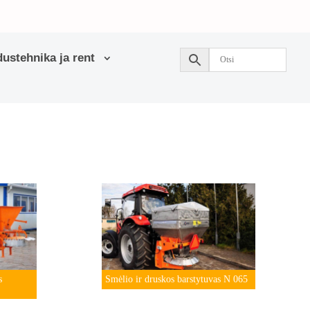
ustehnika ja rent
s
Smėlio ir druskos barstytuvas N 065