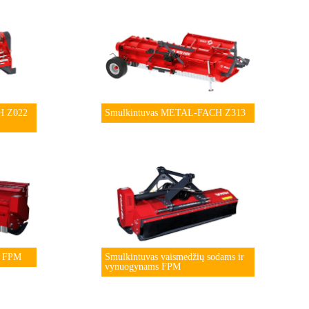
H Z022
Smulkintuvas METAL-FACH Z313
i FPM
Smulkintuvas vaismedžių sodams ir
vynuogynams FPM