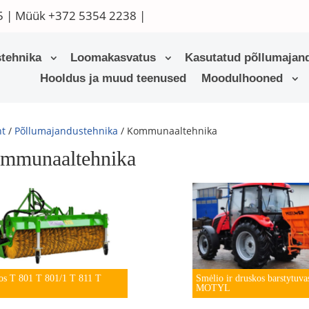
5
| Müük
+372 5354 2238
|
tehnika
Loomakasvatus
Kasutatud põllumajand
Hooldus ja muud teenused
Moodulhooned
ht
/
Põllumajandustehnika
/ Kommunaaltehnika
mmunaaltehnika
os T 801 T 801/1 T 811 T
Smėlio ir druskos barstytuva
MOTYL