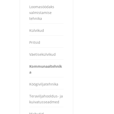
Loomasöödaks
valmistamise
tehnika
Külvikud
Pritsid
Väetisekülvikud
Kommunaaltehnik
a
Köögiviljatehnika
Teraviljahooldus- ja
kuivatusseadmed
Mahutid