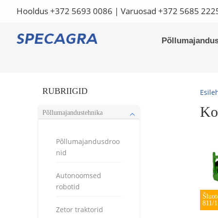
Hooldus
+372 5693 0086
| Varuosad
+372 5685 222
Põllumajandus
RUBRIIGID
Esile
Ko
Põllumajandustehnika
Põllumajandusdroo
nid
Autonoomsed
robotid
Šluot
811/1
Zetor traktorid