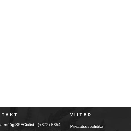
NTAKT
VIITED
ka müügiSPECialist | (+372) 5354
Privaatsuspoliitika