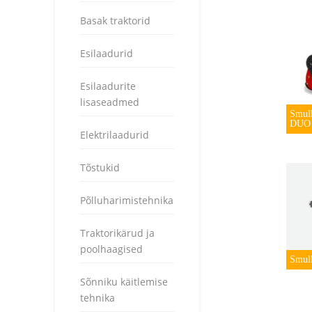
Basak traktorid
Esilaadurid
Esilaadurite
lisaseadmed
Smul
DUO
Elektrilaadurid
Tõstukid
Põlluharimistehnika
Traktorikärud ja
poolhaagised
Smul
Sõnniku käitlemise
tehnika