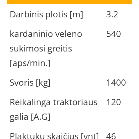
Darbinis plotis [m]
3.2
kardaninio veleno
540
sukimosi greitis
[aps/min.]
Svoris [kg]
1400
Reikalinga traktoriaus
120
galia [A.G]
Plaktukų skaičius [vnt]
46