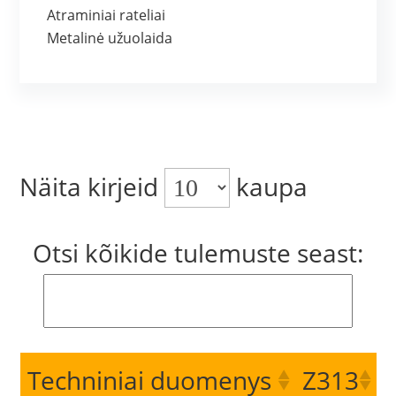
Atraminiai rateliai
Metalinė užuolaida
Näita kirjeid
kaupa
Otsi kõikide tulemuste seast:
Techniniai duomenys
Z313