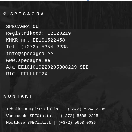
© SPECAGRA
SPECAGRA OÜ
Registrikood: 12128219
KMKR nr: EE101522458
Tel: (+372) 5354 2238
info@specagra.ee
www.specagra.ee
A/a EE101010220205388229 SEB
BIC: EEUHUEE2X
KONTAKT
Tehnika müügiSPECialist | (+372) 5354 2238
Varuosade SPECialist | (+372) 5685 2225
Hoolduse SPECialist | (+372) 5693 0086