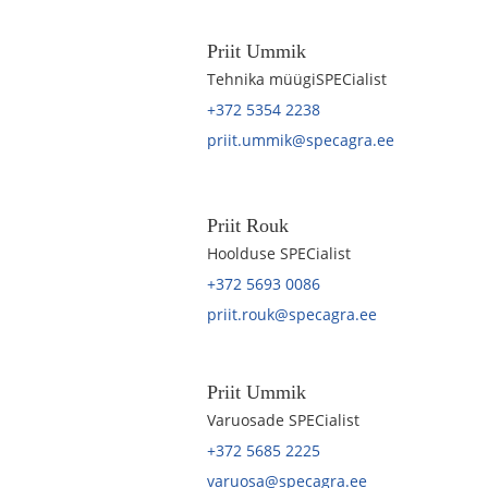
Priit Ummik
Tehnika müügiSPECialist
+372 5354 2238
priit.ummik@specagra.ee
Priit Rouk
Hoolduse SPECialist
+372 5693 0086
priit.rouk@specagra.ee
Priit Ummik
Varuosade SPECialist
+372 5685 2225
varuosa@specagra.ee