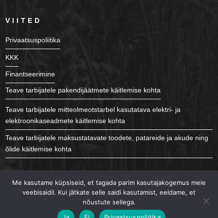
VIITED
Privaatsuspoliitika
KKK
Finantseerimine
Teave tarbijatele pakendijäätmete käitlemise kohta
Teave tarbijatele mitteolmeotstarbel kasutatava elektri- ja
elektroonikaseadmete käitlemise kohta
Teave tarbijatele maksustatavate toodete, patareide ja akude ning
õlide käitlemise kohta
JÄLGI MEID
Me kasutame küpsiseid, et tagada parim kasutajakogemus meie
veebisaidil. Kui jätkate selle saidi kasutamist, eeldame, et
nõustute sellega.
Ja
Ei
Privaatsuspoliitika