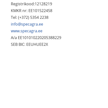
Registrikood:12128219
KMKR nr: EE101522458
Tel: (+372) 5354 2238
info@specagra.ee
www.specagra.ee
A/a EE101010220205388229
SEB BIC: EEUHUEE2X