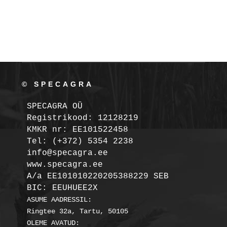
© SPECAGRA
SPECAGRA OÜ
Registrikood: 12128219

KMKR nr: EE101522458
Tel: (+372) 5354 2238

info@specagra.ee

A/a EE101010220205388229 SEB

BIC: EEUHUEE2X
ASUME AADRESSIL:

Ringtee 32a, Tartu, 50105

OLEME AVATUD:
