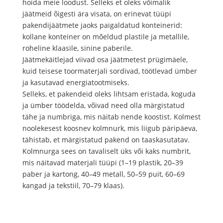
hoida meie loodust. Selleks et oleks võimalik
jäätmeid õigesti ära visata, on erinevat tüüpi
pakendijäätmete jaoks paigaldatud konteinerid:
kollane konteiner on mõeldud plastile ja metallile,
roheline klaasile, sinine paberile.
Jäätmekäitlejad viivad osa jäätmetest prügimäele,
kuid teisese toormaterjali sordivad, töötlevad ümber
ja kasutavad energiatootmiseks.
Selleks, et pakendeid oleks lihtsam eristada, koguda
ja ümber töödelda, võivad need olla märgistatud
tähe ja numbriga, mis näitab nende koostist. Kolmest
noolekesest koosnev kolmnurk, mis liigub päripäeva,
tähistab, et märgistatud pakend on taaskasutatav.
Kolmnurga sees on tavaliselt üks või kaks numbrit,
mis näitavad materjali tüüpi (1–19 plastik, 20–39
paber ja kartong, 40–49 metall, 50–59 puit, 60–69
kangad ja tekstiil, 70–79 klaas).