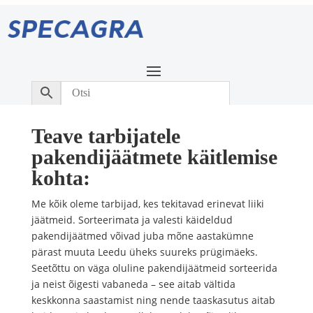
Teave tarbijatele
pakendijäätmete käitlemise
kohta:
Me kõik oleme tarbijad, kes tekitavad erinevat liiki
jäätmeid. Sorteerimata ja valesti käideldud
pakendijäätmed võivad juba mõne aastakümne
pärast muuta Leedu üheks suureks prügimäeks.
Seetõttu on väga oluline pakendijäätmeid sorteerida
ja neist õigesti vabaneda – see aitab vältida
keskkonna saastamist ning nende taaskasutus aitab