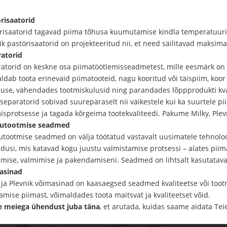
risaatorid
risaatorid tagavad piima tõhusa kuumutamise kindla temperatuurini
ik pastörisaatorid on projekteeritud nii, et need säilitavad maksima
atorid
atorid on keskne osa piimatöötlemisseadmetest, mille eesmärk on 
ldab toota erinevaid piimatooteid, nagu kooritud või täispiim, koo
use, vähendades tootmiskulusid ning parandades lõppprodukti kval
separatorid sobivad suurepäraselt nii väikestele kui ka suurtele p
isprotsesse ja tagada kõrgeima tootekvaliteedi. Pakume Milky, Plev
tutootmise seadmed
utootmise seadmed on välja töötatud vastavalt uusimatele tehnoloog
dusi, mis katavad kogu juustu valmistamise protsessi – alates piim
mise, valmimise ja pakendamiseni. Seadmed on lihtsalt kasutatava
asinad
 ja Plevnik võimasinad on kaasaegsed seadmed kvaliteetse või toot
amise piimast, võimaldades toota maitsvat ja kvaliteetset võid.
e meiega ühendust juba täna
, et arutada, kuidas saame aidata Tei