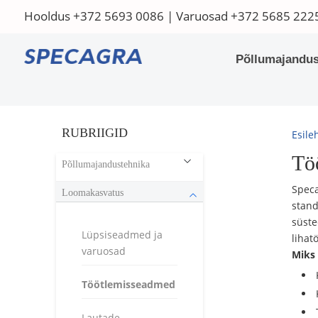
Hooldus
+372 5693 0086
| Varuosad
+372 5685 222
Põllumajandus
RUBRIIGID
Esile
Tö
Põllumajandustehnika
Speca
Loomakasvatus
stand
süste
Lüpsiseadmed ja
lihat
varuosad
Miks
Töötlemisseadmed
Lautade