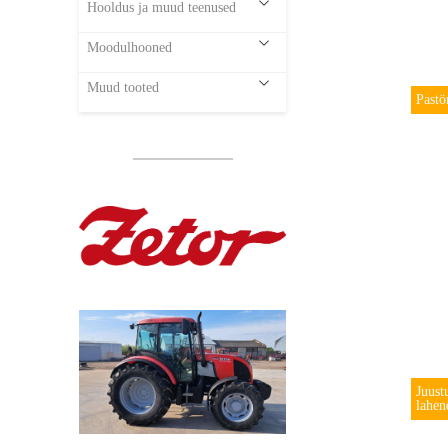
Hooldus ja muud teenused
Moodulhooned
Muud tooted
Pastö
Juust
lahe