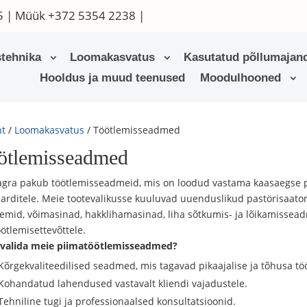
5
| Müük
+372 5354 2238
|
tehnika
Loomakasvatus
Kasutatud põllumajand
Hooldus ja muud teenused
Moodulhooned
ht
/
Loomakasvatus
/ Töötlemisseadmed
ötlemisseadmed
gra pakub töötlemisseadmeid, mis on loodud vastama kaasaegse pi
arditele. Meie tootevalikusse kuuluvad uuenduslikud pastörisaator
emid, võimasinad, hakklihamasinad, liha sõtkumis- ja lõikamisseadm
öötlemisettevõttele.
 valida meie piimatöötlemisseadmed?
Kõrgekvaliteedilised seadmed, mis tagavad pikaajalise ja tõhusa tö
Kohandatud lahendused vastavalt kliendi vajadustele.
Tehniline tugi ja professionaalsed konsultatsioonid.