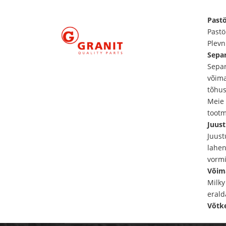
Pastö
Pastö
Plevn
Separ
Separ
võima
tõhus
Meie 
tootm
Juus
Juust
lahen
vormi
Võim
Milky
erald
Võtk