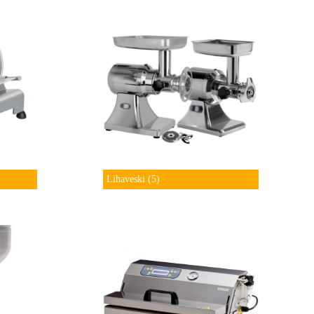
Lihaveski
(5)