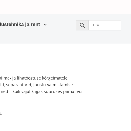
ustehnika ja rent
ima- ja lihatööstuse kõrgeimatele
id, separaatorid, juustu valmistamise
ed – kõik vajalik igas suuruses piima- või
ö.