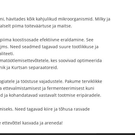
, hävitades kõik kahjulikud mikroorganismid. Milky ja
alselt piima toiteväärtuse ja maitse.
piima koostisosade efektiivne eraldamine. See
r jms. Need seadmed tagavad suure tootlikkuse ja
iteeti.
iimatöötlemisettevõtetele, kes soovivad optimeerida
nik ja Kurtsan separaatoreid.
iatele ja tööstuse vajadustele. Pakume terviklikke
a ettevalmistamisest ja fermenteerimisest kuni
d ja kohandatavad vastavalt tootmise eripäradele.
miseks. Need tagavad kiire ja tõhusa rasvade
e ettevõttel kasvada ja areneda!