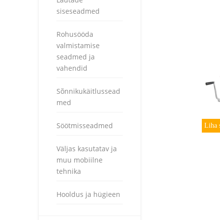
siseseadmed
Rohusööda
valmistamise
seadmed ja
vahendid
Sõnnikukäitlussead
med
Söötmisseadmed
Liha 
Väljas kasutatav ja
muu mobiilne
tehnika
Hooldus ja hügieen