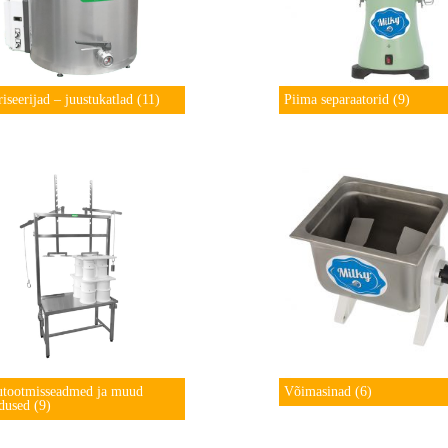
riseerijad – juustukatlad
(11)
Piima separaatorid
(9)
utootmisseadmed ja muud
Võimasinad
(6)
ndused
(9)