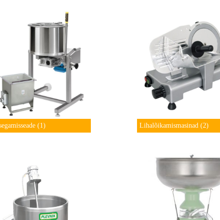
segamisseade
(1)
Lihalõikamismasinad
(2)