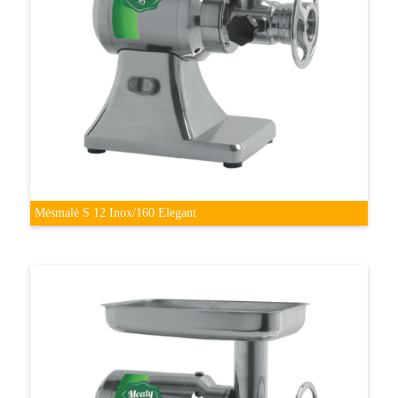
Mėsmalė S 12 Inox/160 Elegant