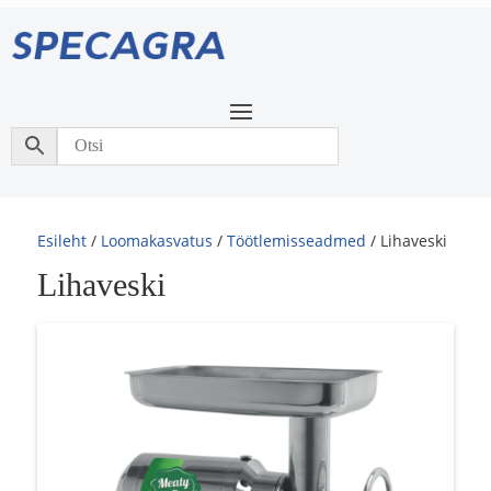
Esileht
/
Loomakasvatus
/
Töötlemisseadmed
/ Lihaveski
Lihaveski