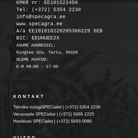
KMKR nr: EE101522458
Tel: (+372) 5354 2238

info@specagra.ee

A/a EE101010220205388229 SEB

BIC: EEUHUEE2X
ASUME AADRESSIL:

Ringtee 32a, Tartu, 50105

OLEME AVATUD:

KONTAKT
Tehnika müügiSPECialist | (+372) 5354 2238
Varuosade SPECialist | (+372) 5685 2225
Hoolduse SPECialist | (+372) 5693 0086
VIITED