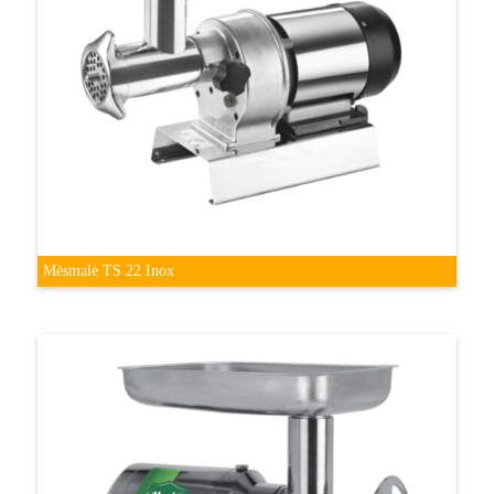
Mėsmalė TS 22 Inox