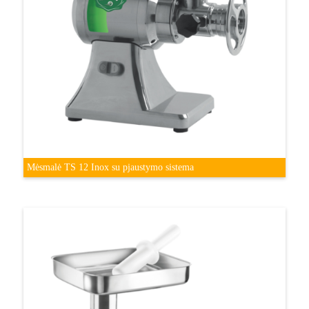
Mėsmalė TS 12 Inox su pjaustymo sistema