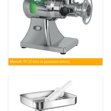
Mėsmalė TS 22 Inox su pjaustymo sistema