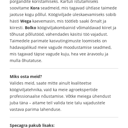
porgandite koristamiseks. Kartuli istutamiseks
soovitame
Kora
seadmeid, mis tagavad ühtlase taimede
jaotuse kogu põllul. Köögiviljade üleskaevamiseks sobib
hästi
Wega
kaevemasin, mis töötleb saaki õrnalt ja
kiiresti.
Bolko
köögiviljakombainid võimaldavad kiiret ja
tõhusat põllutööd, vähendades käsitsi töö vajadust.
Taimedele parimate kasvutingimuste loomiseks on
hädavajalikud meie vagude moodustamise seadmed,
mis tagavad täpse vagude kuju, hea vee äravoolu ja
mulla õhutatuse.
Miks osta meid?
Valides meid, saate mitte ainult kvaliteetse
köögiviljatehnika, vaid ka meie agroekspertide
professionaalse nõustamise. Võtke meiega ühendust
juba täna – aitame teil valida teie talu vajadustele
vastava parima lahenduse.
Specagra pakub lisaks: