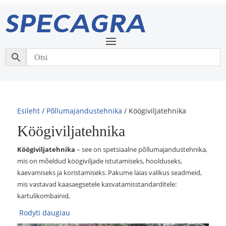
Esileht
/
Põllumajandustehnika
/ Köögiviljatehnika
Köögiviljatehnika
Köögiviljatehnika
– see on spetsiaalne põllumajandustehnika,
mis on mõeldud köögiviljade istutamiseks, hoolduseks,
kaevamiseks ja koristamiseks. Pakume laias valikus seadmeid,
mis vastavad kaasaegsetele kasvatamisstandarditele:
kartulikombainid,
Rodyti daugiau