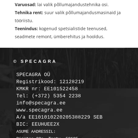
Varuosad:
lai valik põllumajandustehnika osi.
Tehnika rent:
suur valik põllumajandusmasinaid ja
tööriistu.
Teenindus:
kogenud spetsialistide teenused,
seadmete remont, ümberehitus ja hooldus.
© SPECAGRA
SPECAGRA OÜ
Registrikood: 12128219

KMKR nr: EE101522458
Tel: (+372) 5354 2238

info@specagra.ee

A/a EE101010220205388229 SEB

BIC: EEUHUEE2X
ASUME AADRESSIL:
