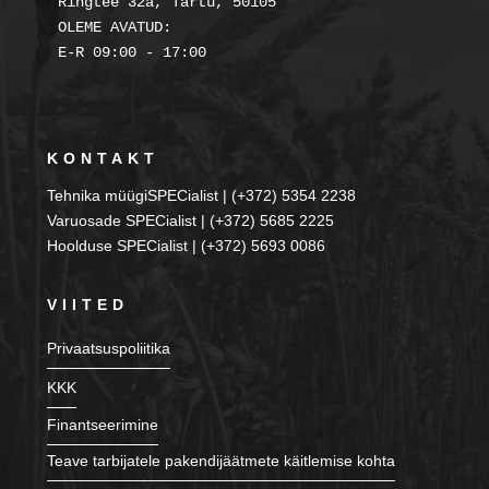
Ringtee 32a, Tartu, 50105

OLEME AVATUD:

KONTAKT
Tehnika müügiSPECialist | (+372) 5354 2238
Varuosade SPECialist | (+372) 5685 2225
Hoolduse SPECialist | (+372) 5693 0086
VIITED
Privaatsuspoliitika
KKK
Finantseerimine
Teave tarbijatele pakendijäätmete käitlemise kohta