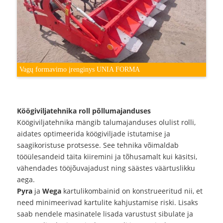
Vagų formavimo įrenginys UNIA FORMA
Köögiviljatehnika roll põllumajanduses
Köögiviljatehnika mängib talumajanduses olulist rolli,
aidates optimeerida köögiviljade istutamise ja
saagikoristuse protsesse. See tehnika võimaldab
tööülesandeid täita kiiremini ja tõhusamalt kui käsitsi,
vähendades tööjõuvajadust ning säästes väärtuslikku
aega.
Pyra
ja
Wega
kartulikombainid on konstrueeritud nii, et
need minimeerivad kartulite kahjustamise riski. Lisaks
saab nendele masinatele lisada varustust sibulate ja