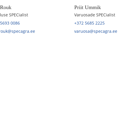
t Rouk
Priit Ummik
use SPECialist
Varuosade SPECialist
 5693 0086
+372 5685 2225
.rouk@specagra.ee
varuosa@specagra.ee