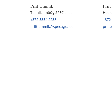
Priit Ummik
Prii
Tehnika müügiSPECialist
Hoold
+372 5354 2238
+372
priit.ummik@specagra.ee
priit