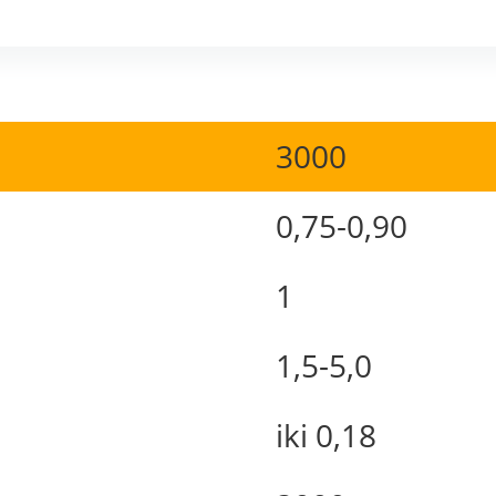
3000
0,75-0,90
1
1,5-5,0
iki 0,18