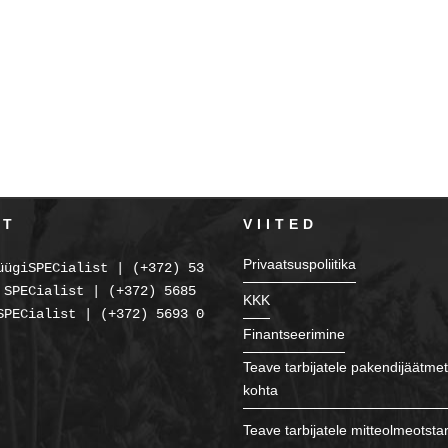
KT
VIITED
Privaatsuspoliitika
üügiSPECialist | (+372) 5354 2238
 SPECialist | (+372) 5685 2225
KKK
SPECialist | (+372) 5693 0086
Finantseerimine
Teave tarbijatele pakendijäätmet
kohta
Teave tarbijatele mitteolmeotsta