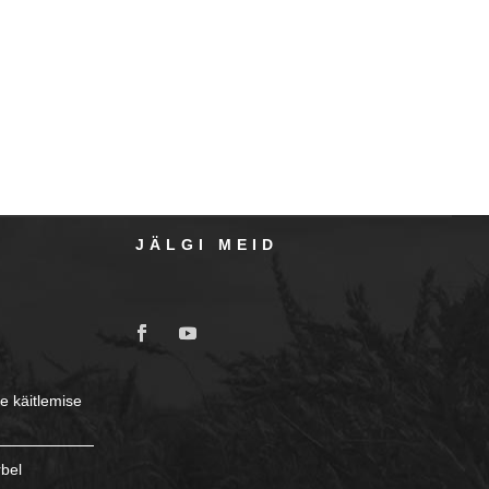
JÄLGI MEID
e käitlemise
rbel