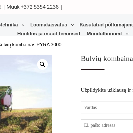
5
| Müük
+372 5354 2238
|
tehnika
Loomakasvatus
Kasutatud põllumajand
Hooldus ja muud teenused
Moodulhooned
Bulvių kombainas PYRA 3000
Bulvių kombain
Užpildykite užklausą ir