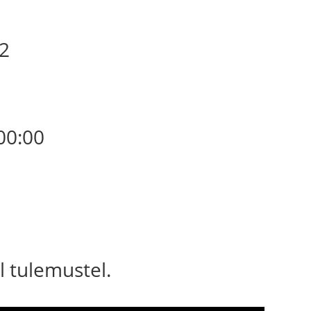
02
00:00
l tulemustel.