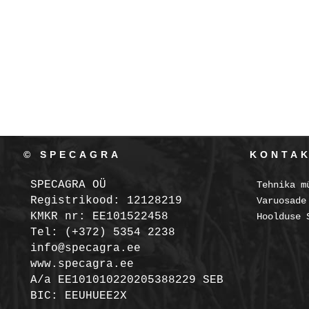
© SPECAGRA
KONTA
SPECAGRA OÜ
Tehnika m
Registrikood: 12128219
Varuosade
KMKR nr: EE101522458
Hoolduse 
Tel: (+372) 5354 2238
info@specagra.ee
www.specagra.ee
A/a EE101010220205388229 SEB
BIC: EEUHUEE2X