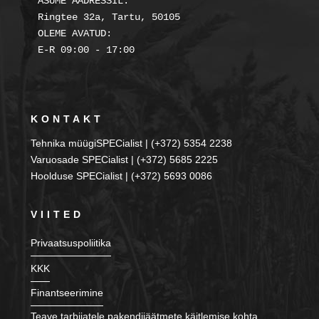
ASUME AADRESSIL:

Ringtee 32a, Tartu, 50105

OLEME AVATUD:

KONTAKT
Tehnika müügiSPECialist | (+372) 5354 2238
Varuosade SPECialist | (+372) 5685 2225
Hoolduse SPECialist | (+372) 5693 0086
VIITED
Privaatsuspoliitika
KKK
Finantseerimine
Teave tarbijatele pakendijäätmete käitlemise kohta