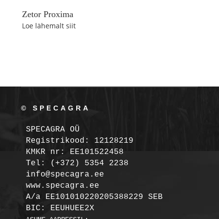
Zetor Proxima
Loe lähemalt siit
© SPECAGRA
SPECAGRA OÜ
Registrikood: 12128219

KMKR nr: EE101522458
Tel: (+372) 5354 2238

info@specagra.ee

A/a EE101010220205388229 SEB

BIC: EEUHUEE2X