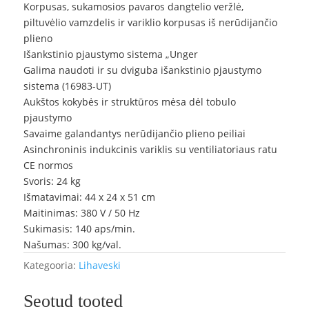
Korpusas, sukamosios pavaros dangtelio veržlė,
piltuvėlio vamzdelis ir variklio korpusas iš nerūdijančio
plieno
Išankstinio pjaustymo sistema „Unger
Galima naudoti ir su dviguba išankstinio pjaustymo
sistema (16983-UT)
Aukštos kokybės ir struktūros mėsa dėl tobulo
pjaustymo
Savaime galandantys nerūdijančio plieno peiliai
Asinchroninis indukcinis variklis su ventiliatoriaus ratu
CE normos
Svoris: 24 kg
Išmatavimai: 44 x 24 x 51 cm
Maitinimas: 380 V / 50 Hz
Sukimasis: 140 aps/min.
Našumas: 300 kg/val.
Kategooria:
Lihaveski
Seotud tooted