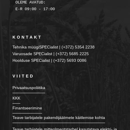
OLEME AVATUD:

KONTAKT
Tehnika müügiSPECialist | (+372) 5354 2238
Varuosade SPECialist | (+372) 5685 2225
Hoolduse SPECialist | (+372) 5693 0086
VIITED
Privaatsuspoliitika
KKK
Finantseerimine
Teave tarbijatele pakendijäätmete käitlemise kohta
Teave tarbijatele mitteolmeotstarbel kasutatava elektri- ja