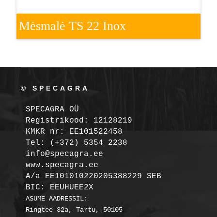
Mėsmalė TS 22 Inox
© SPECAGRA
SPECAGRA OÜ
Registrikood: 12128219

KMKR nr: EE101522458
Tel: (+372) 5354 2238

info@specagra.ee

A/a EE101010220205388229 SEB

BIC: EEUHUEE2X
ASUME AADRESSIL:

Ringtee 32a, Tartu, 50105
