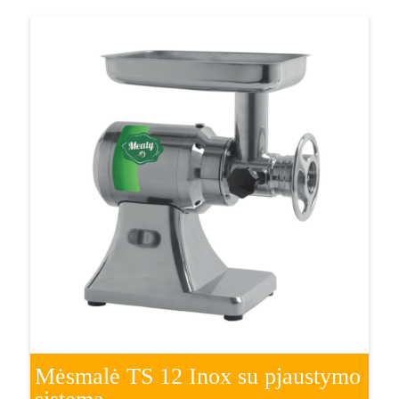
Mėsmalė TS 12 Inox su pjaustymo