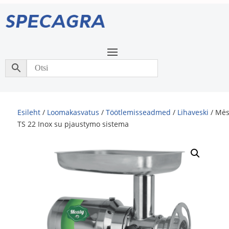
Esileht
/
Loomakasvatus
/
Töötlemisseadmed
/
Lihaveski
/ Mė
TS 22 Inox su pjaustymo sistema