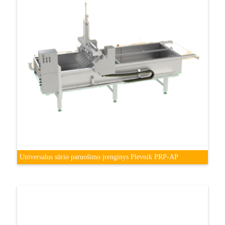
Universalus sūrio paruošimo įrenginys Plevnik PRP-AP