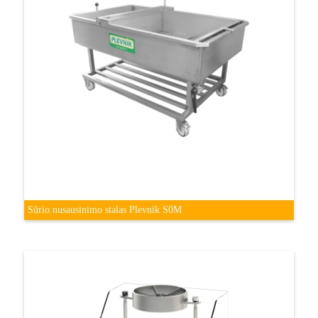
Sūrio nusausinimo stalas Plevnik S0M