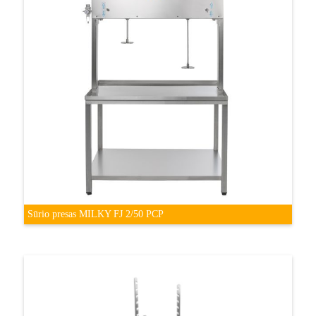
Sūrio presas MILKY FJ 2/50 PCP