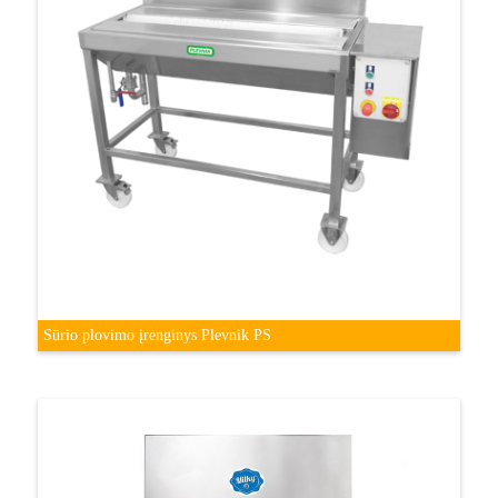
Sūrio plovimo įrenginys Plevnik PS