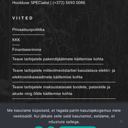
Hoolduse SPECialist | (+372) 5693 0086
VIITED
Privaatsuspoliitika
KKK
Finantseerimine
Teave tarbijatele pakendijäätmete käitlemise kohta
Teave tarbijatele mitteolmeotstarbel kasutatava elektri- ja
elektroonikaseadmete käitlemise kohta
Teave tarbijatele maksustatavate toodete, patareide ja
akude ning õlide käitlemise kohta
JÄLGI MEID
Me kasutame küpsiseid, et tagada parim kasutajakogemus meie
veebisaidil. Kui jätkate selle saidi kasutamist, eeldame, et
nõustute sellega.