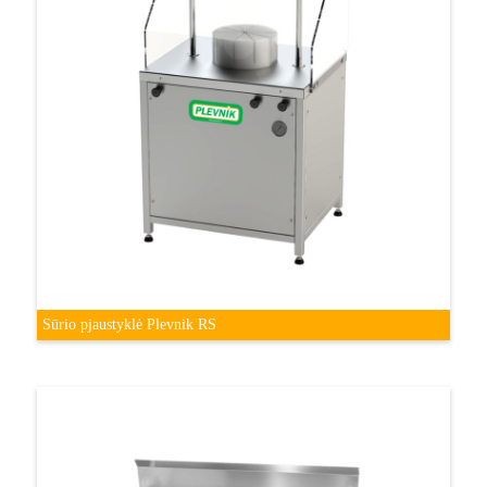
Sūrio pjaustyklė Plevnik RS