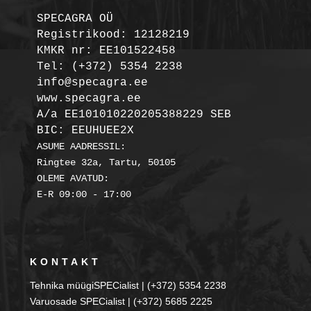
SPECAGRA OÜ
Registrikood: 12128219

KMKR nr: EE101522458
Tel: (+372) 5354 2238

info@specagra.ee

A/a EE101010220205388229 SEB

BIC: EEUHUEE2X
ASUME AADRESSIL:

Ringtee 32a, Tartu, 50105

OLEME AVATUD:

KONTAKT
Tehnika müügiSPECialist | (+372) 5354 2238
Varuosade SPECialist | (+372) 5685 2225