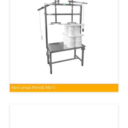
Sūrio presas Plevnik MS-U