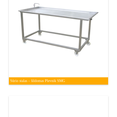
Sūrio stalas – šildomas Plevnik SMG