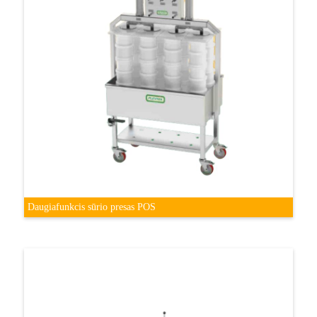
Daugiafunkcis sūrio presas POS