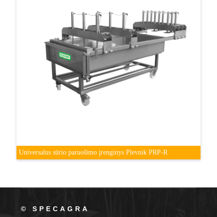
Universalus sūrio paruošimo įrenginys Plevnik PRP-R
© SPECAGRA