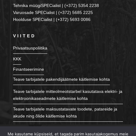
Tehnika müügiSPECialist | (+372) 5354 2238
Varuosade SPECialist | (+372) 5685 2225
Hoolduse SPECialist | (+372) 5693 0086
VIITED
Privaatsuspoliitika
KKK
Finantseerimine
Teave tarbijatele pakendijäätmete käitlemise kohta
Teave tarbijatele mitteolmeotstarbel kasutatava elektri- ja
elektroonikaseadmete käitlemise kohta
Teave tarbijatele maksustatavate toodete, patareide ja
akude ning õlide käitlemise kohta
JÄLGI MEID
Me kasutame küpsiseid, et tagada parim kasutajakogemus meie