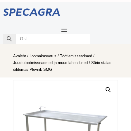
Avaleht
/
Loomakasvatus
/
Töötlemisseadmed
/
Juustutootmisseadmed ja muud lahendused
/ Sūrio stalas –
šildomas Plevnik SMG