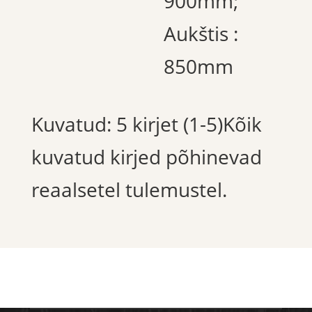
900mm;
Aukštis :
850mm
Kuvatud: 5 kirjet (1-5)Kõik
kuvatud kirjed põhinevad
reaalsetel tulemustel.