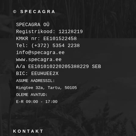
© SPECAGRA
SPECAGRA OÜ
Registrikood: 12128219

KMKR nr: EE101522458
Tel: (+372) 5354 2238

info@specagra.ee

A/a EE101010220205388229 SEB

BIC: EEUHUEE2X
ASUME AADRESSIL:

Ringtee 32a, Tartu, 50105

OLEME AVATUD:

KONTAKT