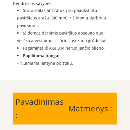
Bendrosios savybės :
Sūrio stalas ant ratukų su paaukštintu
paviršiaus kraštu (40 mm) ir šildomu darbiniu
paviršiumi.
Šildomas darbinis paviršius apsaugo nuo
visiško atvėsinimo ir sūrio sušokimo grūdeliais.
Pagaminta iš AISI 304 nerūdijančio plieno.
Papildoma įranga:
– Nuimama lentyna po stalu.
Pavadinimas
Matmenys :
: