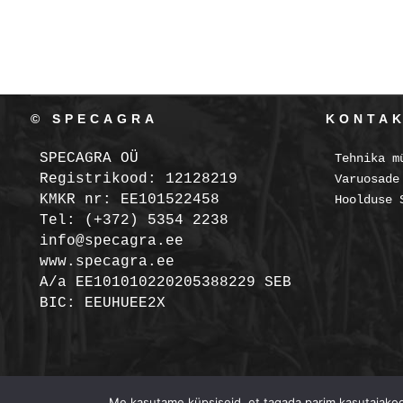
© SPECAGRA
KONTA
SPECAGRA OÜ
Tehnika m
Registrikood: 12128219
Varuosade
KMKR nr: EE101522458
Hoolduse 
Tel: (+372) 5354 2238
info@specagra.ee
www.specagra.ee
A/a EE101010220205388229 SEB
BIC: EEUHUEE2X
Me kasutame küpsiseid, et tagada parim kasutajakoge