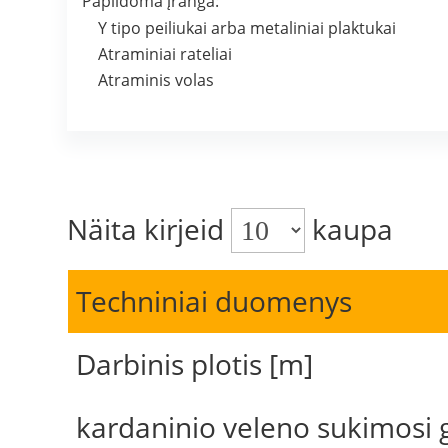
Papildoma įranga:
Y tipo peiliukai arba metaliniai plaktukai
Atraminiai rateliai
Atraminis volas
Näita kirjeid
kaupa
Techniniai duomenys
Darbinis plotis [m]
kardaninio veleno sukimosi g