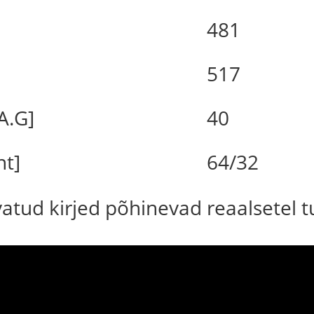
481
517
A.G]
40
nt]
64/32
uvatud kirjed põhinevad reaalsetel 