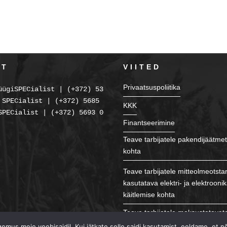
KT
VIITED
Privaatsuspoliitika
üügiSPECialist | (+372) 5354 2238
 SPECialist | (+372) 5685 2225
KKK
SPECialist | (+372) 5693 0086
Finantseerimine
Teave tarbijatele pakendijäätmet
kohta
Teave tarbijatele mitteolmeotsta
kasutatava elektri- ja elektroon
käitlemise kohta
Teave tarbijatele maksustatavat
patareide ja akude ning õlide kä
mus meie veebisaidil. Kui jätkate selle saidi kasutamist, eeldame, et n