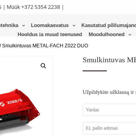
5
| Müük
+372 5354 2238
|
tehnika
Loomakasvatus
Kasutatud põllumajand
Hooldus ja muud teenused
Moodulhooned
/ Smulkintuvas METAL-FACH Z022 DUO
Smulkintuvas 
Užpildykite užklausą ir