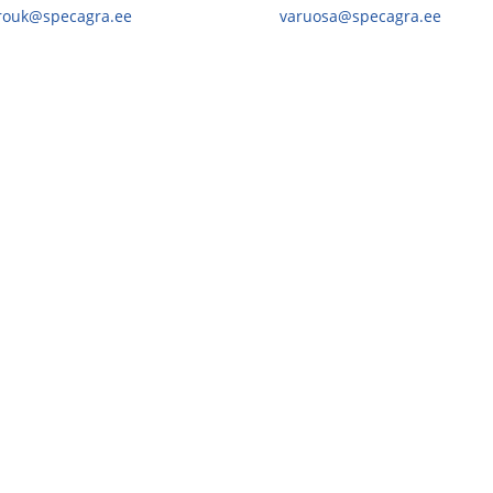
.rouk@specagra.ee
varuosa@specagra.ee