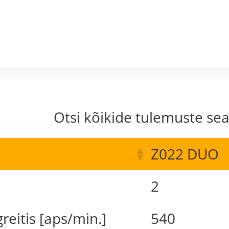
Otsi kõikide tulemuste sea
Z022 DUO
2
reitis [aps/min.]
540