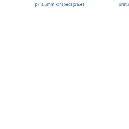
priit.ummik@specagra.ee
priit