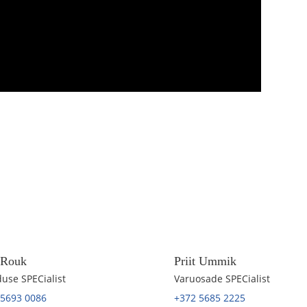
t Rouk
Priit Ummik
use SPECialist
Varuosade SPECialist
 5693 0086
+372 5685 2225