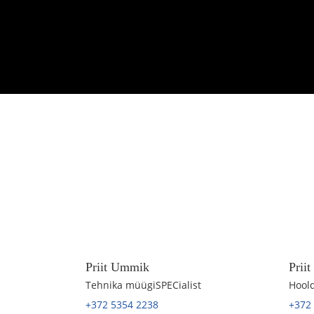
Priit Ummik
Prii
Tehnika müügiSPECialist
Hoold
+372 5354 2238
+372