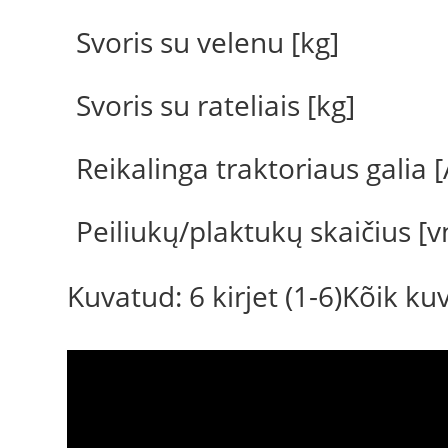
Svoris su velenu [kg]
Svoris su rateliais [kg]
Reikalinga traktoriaus galia [
Peiliukų/plaktukų skaičius [v
Kuvatud: 6 kirjet (1-6)Kõik k