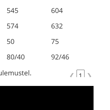
545
604
574
632
50
75
80/40
92/46
tulemustel.
❮
1
❯