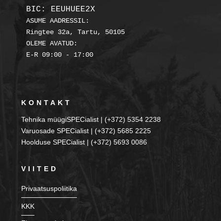
BIC: EEUHUEE2X
ASUME AADRESSIL:

Ringtee 32a, Tartu, 50105

OLEME AVATUD:

KONTAKT
Tehnika müügiSPECialist | (+372) 5354 2238
Varuosade SPECialist | (+372) 5685 2225
Hoolduse SPECialist | (+372) 5693 0086
VIITED
Privaatsuspoliitika
KKK