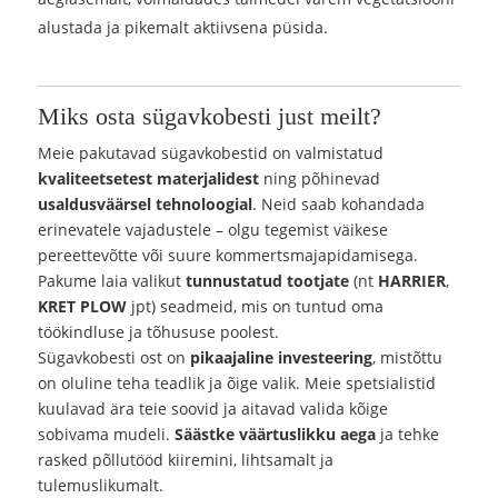
alustada ja pikemalt aktiivsena püsida.
Miks osta sügavkobesti just meilt?
Meie pakutavad sügavkobestid on valmistatud
kvaliteetsetest materjalidest
ning põhinevad
usaldusväärsel tehnoloogial
. Neid saab kohandada
erinevatele vajadustele – olgu tegemist väikese
pereettevõtte või suure kommertsmajapidamisega.
Pakume laia valikut
tunnustatud tootjate
(nt
HARRIER
,
KRET PLOW
jpt) seadmeid, mis on tuntud oma
töökindluse ja tõhususe poolest.
Sügavkobesti ost on
pikaajaline investeering
, mistõttu
on oluline teha teadlik ja õige valik. Meie spetsialistid
kuulavad ära teie soovid ja aitavad valida kõige
sobivama mudeli.
Säästke väärtuslikku aega
ja tehke
rasked põllutööd kiiremini, lihtsamalt ja
tulemuslikumalt.