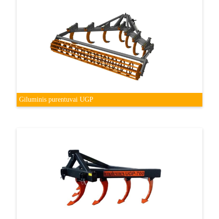
Giluminis purentuvai UGP