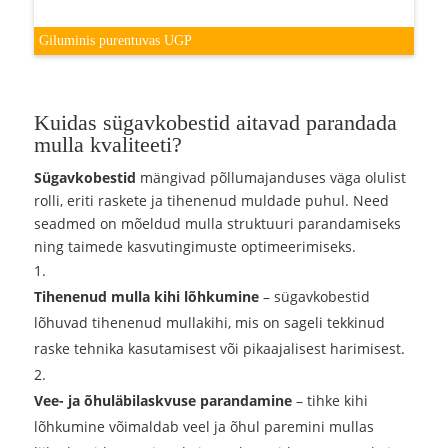
Giluminis purentuvas UGP
Kuidas sügavkobestid aitavad parandada
mulla kvaliteeti?
Sügavkobestid
mängivad põllumajanduses väga olulist
rolli, eriti raskete ja tihenenud muldade puhul. Need
seadmed on mõeldud mulla struktuuri parandamiseks
ning taimede kasvutingimuste optimeerimiseks.
Tihenenud mulla kihi lõhkumine
– sügavkobestid
lõhuvad tihenenud mullakihi, mis on sageli tekkinud
raske tehnika kasutamisest või pikaajalisest harimisest.
Vee- ja õhuläbilaskvuse parandamine
– tihke kihi
lõhkumine võimaldab veel ja õhul paremini mullas