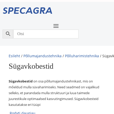
Esileht
/
Põllumajandustehnika
/
Põlluharimistehnika
/ Sügav
Sügavkobestid
Sügavkobestid
on osa põllumajandustehnikast, mis on
mõeldud mulla süvaharimiseks. Need seadmed on vajalikud
selleks, et parandada mulla struktuuri ja luua taimede
juurestikule optimaalsed kasvutingimused. Sügavkobesteid
kasutatakse eri tüüpi
Rodyti daugiau