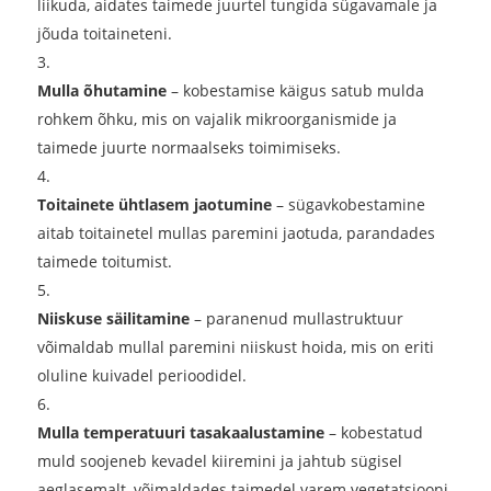
liikuda, aidates taimede juurtel tungida sügavamale ja
jõuda toitaineteni.
Mulla õhutamine
– kobestamise käigus satub mulda
rohkem õhku, mis on vajalik mikroorganismide ja
taimede juurte normaalseks toimimiseks.
Toitainete ühtlasem jaotumine
– sügavkobestamine
aitab toitainetel mullas paremini jaotuda, parandades
taimede toitumist.
Niiskuse säilitamine
– paranenud mullastruktuur
võimaldab mullal paremini niiskust hoida, mis on eriti
oluline kuivadel perioodidel.
Mulla temperatuuri tasakaalustamine
– kobestatud
muld soojeneb kevadel kiiremini ja jahtub sügisel
aeglasemalt, võimaldades taimedel varem vegetatsiooni