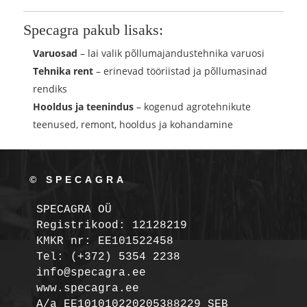
Specagra pakub lisaks:
Varuosad
– lai valik põllumajandustehnika varuosi
Tehnika rent
– erinevad tööriistad ja põllumasinad
rendiks
Hooldus ja teenindus
– kogenud agrotehnikute
teenused, remont, hooldus ja kohandamine
© SPECAGRA
SPECAGRA OÜ
Registrikood: 12128219

KMKR nr: EE101522458
Tel: (+372) 5354 2238

info@specagra.ee

A/a EE101010220205388229 SEB
