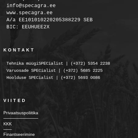
info@specagra.ee
www.specagra.ee
A/a EE101010220205388229 SEB
BIC: EEUHUEE2X
KONTAKT
Tehnika müügiSPECialist | (+372) 5354 2238
Varuosade SPECialist | (+372) 5685 2225
Hoolduse SPECialist | (+372) 5693 0086
VIITED
Privaatsuspoliitika
KKK
Finantseerimine