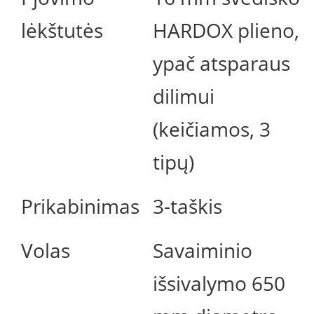
lėkštutės
HARDOX plieno,
ypač atsparaus
dilimui
(keičiamos, 3
tipų)
Prikabinimas
3-taškis
Volas
Savaiminio
išsivalymo 650