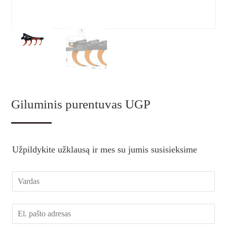
Giluminis purentuvas UGP
Užpildykite užklausą ir mes su jumis susisieksime