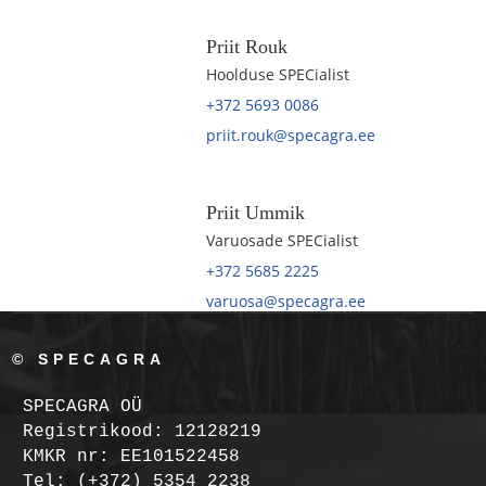
Priit Rouk
Hoolduse SPECialist
+372 5693 0086
priit.rouk@specagra.ee
Priit Ummik
Varuosade SPECialist
+372 5685 2225
varuosa@specagra.ee
© SPECAGRA
SPECAGRA OÜ
Registrikood: 12128219
KMKR nr: EE101522458
Tel: (+372) 5354 2238