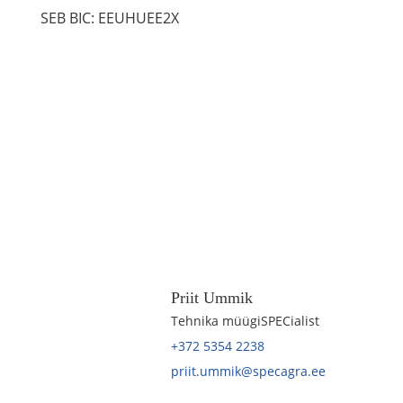
SEB BIC: EEUHUEE2X
Priit Ummik
Tehnika müügiSPECialist
+372 5354 2238
priit.ummik@specagra.ee