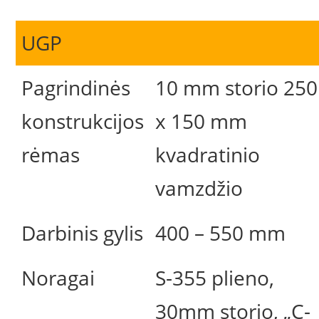
UGP
Pagrindinės
10 mm storio 250
konstrukcijos
x 150 mm
rėmas
kvadratinio
vamzdžio
Darbinis gylis
400 – 550 mm
Noragai
S-355 plieno,
30mm storio, „C-