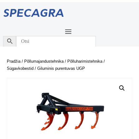
Pradžia
/
Põllumajandustehnika
/
Põlluharimistehnika
/
Sügavkobestid
/ Giluminis purentuvas UGP