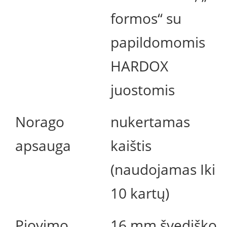
formos“ su
papildomomis
HARDOX
juostomis
Norago
nukertamas
apsauga
kaištis
(naudojamas Iki
10 kartų)
Pjovimo
16 mm švediško