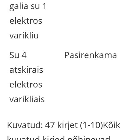
galia su 1
elektros
varikliu
Su 4
Pasirenkama
atskirais
elektros
varikliais
Kuvatud: 47 kirjet (1-10)Kõik
kuvatud kirjed põhinevad