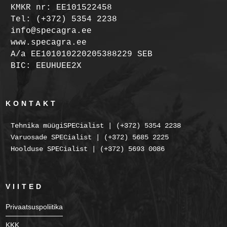
KMKR nr: EE101522458
Tel: (+372) 5354 2238
info@specagra.ee
www.specagra.ee
A/a EE101010220205388229 SEB
BIC: EEUHUEE2X
KONTAKT
Tehnika müügiSPECialist | (+372) 5354 2238
Varuosade SPECialist | (+372) 5685 2225
Hoolduse SPECialist | (+372) 5693 0086
VIITED
Privaatsuspoliitika
KKK