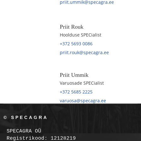
priit.ummik@specagra.ee
Priit Rouk
Hoolduse SPECialist
+372 5693 0086
priit.rouk@specagra.ee
Priit Ummik
Varuosade SPECialist
+372 5685 2225
varuosa@specagra.ee
© SPECAGRA
SPECAGRA OÜ
Registrikood: 12128219