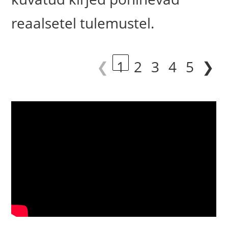
reaalsetel tulemustel.
❮
1
2
3
4
5
❯