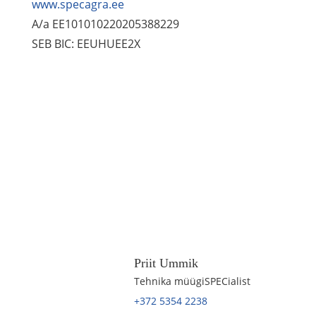
www.specagra.ee
A/a EE101010220205388229
SEB BIC: EEUHUEE2X
Priit Ummik
Tehnika müügiSPECialist
+372 5354 2238