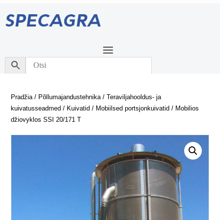
Pradžia
/
Põllumajandustehnika
/
Teraviljahooldus- ja
kuivatusseadmed
/
Kuivatid
/
Mobiilsed portsjonkuivatid
/ Mobilios
džiovyklos SSI 20/171 T