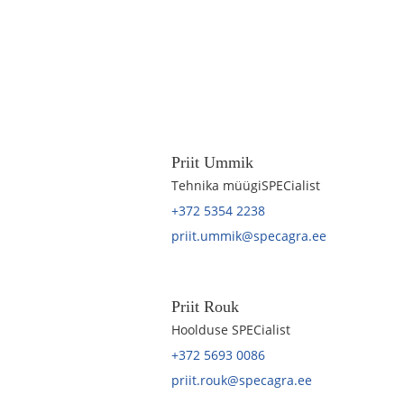
Priit Ummik
Tehnika müügiSPECialist
+372 5354 2238
priit.ummik@specagra.ee
Priit Rouk
Hoolduse SPECialist
+372 5693 0086
priit.rouk@specagra.ee