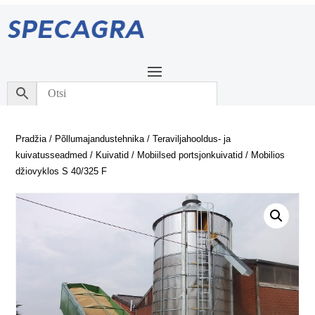
Pradžia
/
Põllumajandustehnika
/
Teraviljahooldus- ja
kuivatusseadmed
/
Kuivatid
/
Mobiilsed portsjonkuivatid
/ Mobilios
džiovyklos S 40/325 F