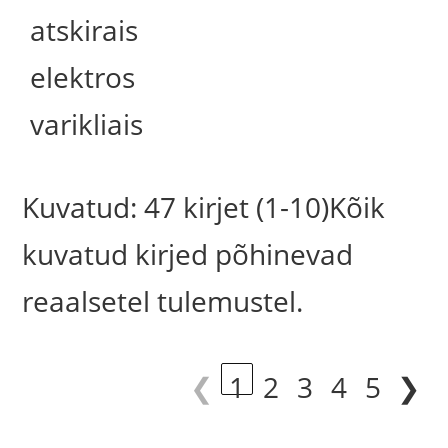
atskirais
elektros
varikliais
Kuvatud: 47 kirjet (1-10)Kõik
kuvatud kirjed põhinevad
reaalsetel tulemustel.
❮
1
2
3
4
5
❯