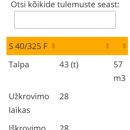
Otsi kõikide tulemuste seast:
S 40/325 F
Talpa
43 (t)
57
m3
Užkrovimo
28
laikas
Iškrovimo
28