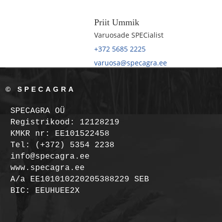
Priit Ummik
Varuosade SPECialist
+372 5685 2225
varuosa@specagra.ee
© SPECAGRA
SPECAGRA OÜ
Registrikood: 12128219
KMKR nr: EE101522458
Tel: (+372) 5354 2238
info@specagra.ee
www.specagra.ee
A/a EE101010220205388229 SEB
BIC: EEUHUEE2X