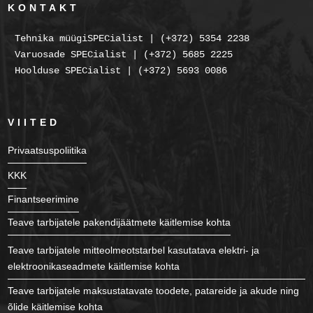
KONTAKT
Tehnika müügiSPECialist | (+372) 5354 2238
Varuosade SPECialist | (+372) 5685 2225
Hoolduse SPECialist | (+372) 5693 0086
VIITED
Privaatsuspoliitika
KKK
Finantseerimine
Teave tarbijatele pakendijäätmete käitlemise kohta
Teave tarbijatele mitteolmeotstarbel kasutatava elektri- ja
elektroonikaseadmete käitlemise kohta
Teave tarbijatele maksustatavate toodete, patareide ja akude ning
õlide käitlemise kohta