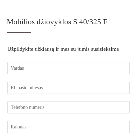
Mobilios džiovyklos S 40/325 F
Užpildykite užklausą ir mes su jumis susisieksime