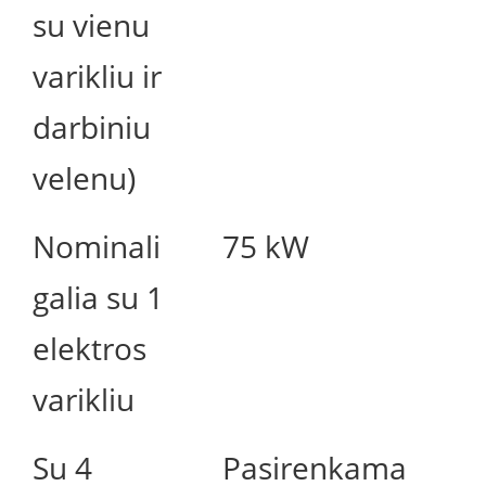
su vienu
varikliu ir
darbiniu
velenu)
Nominali
75 kW
galia su 1
elektros
varikliu
Su 4
Pasirenkama