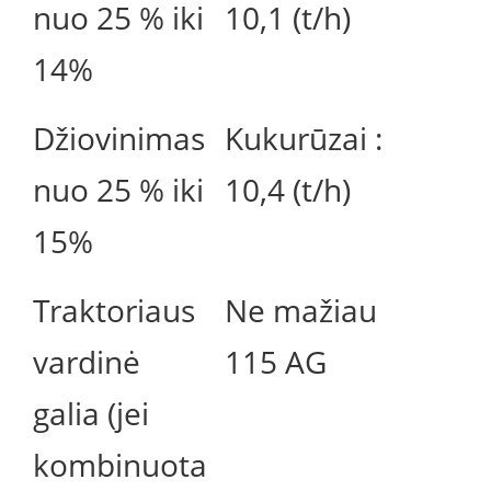
nuo 25 % iki
10,1 (t/h)
14%
Džiovinimas
Kukurūzai :
nuo 25 % iki
10,4 (t/h)
15%
Traktoriaus
Ne mažiau
vardinė
115 AG
galia (jei
kombinuota