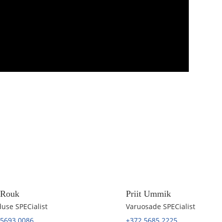
t Rouk
Priit Ummik
use SPECialist
Varuosade SPECialist
 5693 0086
+372 5685 2225