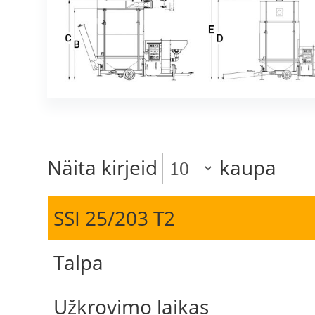
Näita kirjeid
kaupa
SSI 25/203 T2
Talpa
Užkrovimo laikas