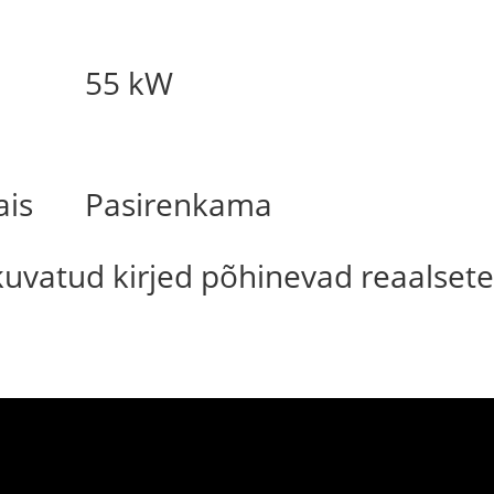
55 kW
ais
Pasirenkama
 kuvatud kirjed põhinevad reaalsete