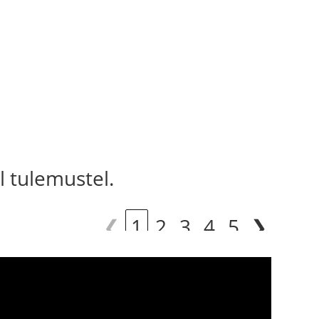
l tulemustel.
❮
1
2
3
4
5
❯