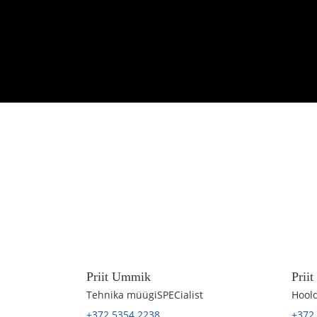
Priit Ummik
Prii
Tehnika müügiSPECialist
Hoold
+372 5354 2238
+372