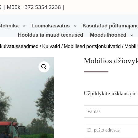
5
| Müük
+372 5354 2238
|
tehnika
Loomakasvatus
Kasutatud põllumajand
Hooldus ja muud teenused
Moodulhooned
a kuivatusseadmed
/
Kuivatid
/
Mobiilsed portsjonkuivatid
/ Mobil
Mobilios džiovy
Užpildykite užklausą ir