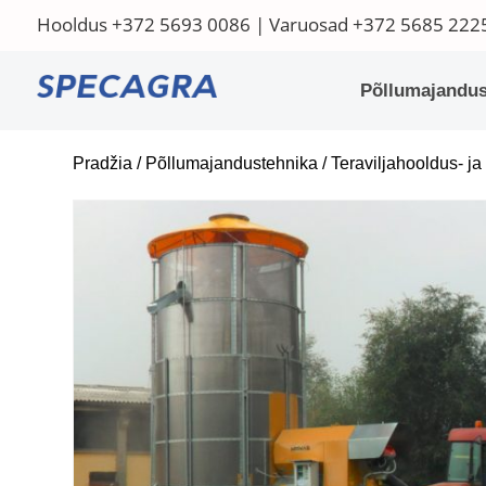
Hooldus
+372 5693 0086
| Varuosad
+372 5685 222
Põllumajandus
Pradžia
/
Põllumajandustehnika
/
Teraviljahooldus- j