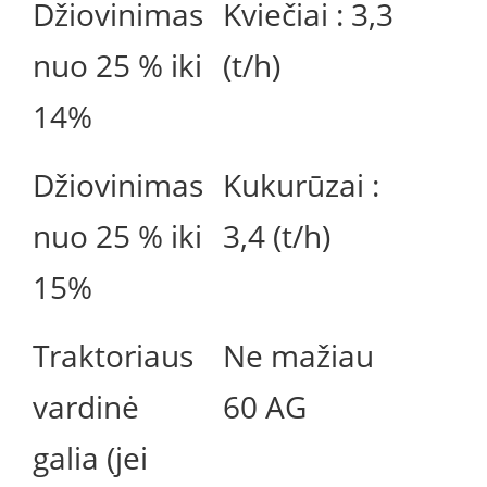
Džiovinimas
Kviečiai : 3,3
nuo 25 % iki
(t/h)
14%
Džiovinimas
Kukurūzai :
nuo 25 % iki
3,4 (t/h)
15%
Traktoriaus
Ne mažiau
vardinė
60 AG
galia (jei