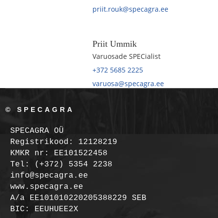
priit.rouk@specagra.ee
Priit Ummik
Varuosade SPECialist
+372 5685 2225
varuosa@specagra.ee
© SPECAGRA
SPECAGRA OÜ
Registrikood: 12128219
KMKR nr: EE101522458
Tel: (+372) 5354 2238
info@specagra.ee
www.specagra.ee
A/a EE101010220205388229 SEB
BIC: EEUHUEE2X