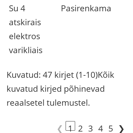
Su 4
Pasirenkama
atskirais
elektros
varikliais
Kuvatud: 47 kirjet (1-10)Kõik
kuvatud kirjed põhinevad
reaalsetel tulemustel.
❮
1
2
3
4
5
❯