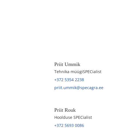
Priit Ummik
Tehnika müügiSPECialist
+372 5354 2238
priit.ummik@specagra.ee
Priit Rouk
Hoolduse SPECialist
+372 5693 0086