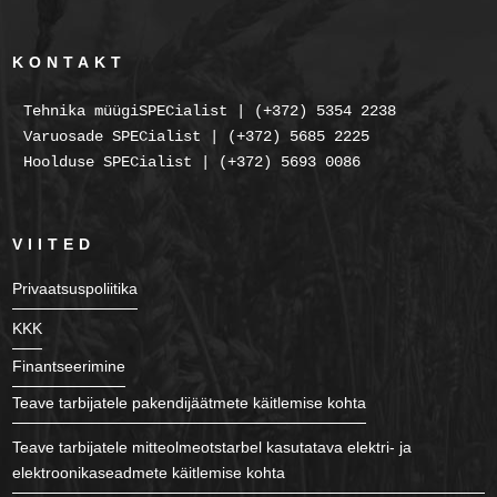
KONTAKT
Tehnika müügiSPECialist | (+372) 5354 2238
Varuosade SPECialist | (+372) 5685 2225
Hoolduse SPECialist | (+372) 5693 0086
VIITED
Privaatsuspoliitika
KKK
Finantseerimine
Teave tarbijatele pakendijäätmete käitlemise kohta
Teave tarbijatele mitteolmeotstarbel kasutatava elektri- ja
elektroonikaseadmete käitlemise kohta