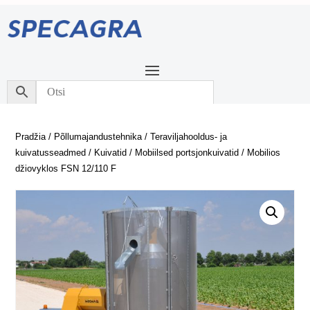
Pradžia
/
Põllumajandustehnika
/
Teraviljahooldus- ja
kuivatusseadmed
/
Kuivatid
/
Mobiilsed portsjonkuivatid
/ Mobilios
džiovyklos FSN 12/110 F