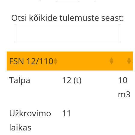
Otsi kõikide tulemuste seast:
FSN 12/110
Talpa
12 (t)
10
m3
Užkrovimo
11
laikas