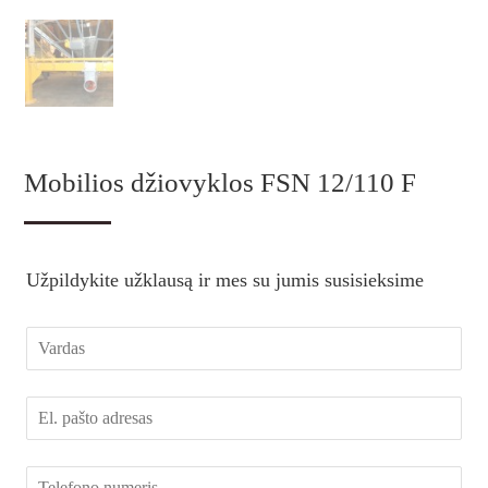
Mobilios džiovyklos FSN 12/110 F
Užpildykite užklausą ir mes su jumis susisieksime