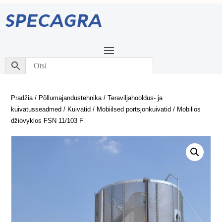
Pradžia
/
Põllumajandustehnika
/
Teraviljahooldus- ja
kuivatusseadmed
/
Kuivatid
/
Mobiilsed portsjonkuivatid
/ Mobilios
džiovyklos FSN 11/103 F