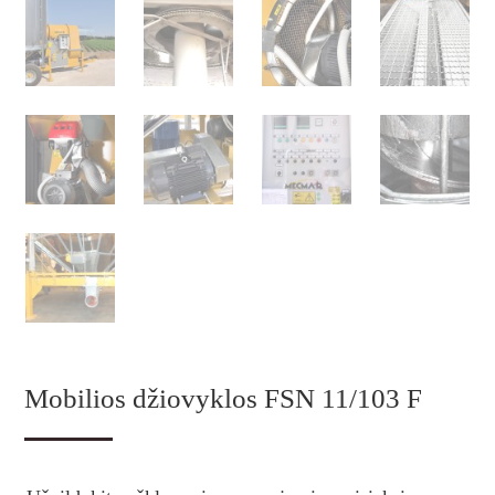
Mobilios džiovyklos FSN 11/103 F