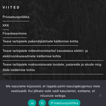
VIITED
Privaatsuspoliitika
KKK
Finantseerimine
Teave tarbijatele pakendijäätmete käitlemise kohta
Teave tarbijatele mitteolmeotstarbel kasutatava elektri- ja
elektroonikaseadmete käitlemise kohta
Teave tarbijatele maksustatavate toodete, patareide ja akude ning
õlide käitlemise kohta
JÄLGI MEID
Me kasutame küpsiseid, et tagada parim kasutajakogemus meie
veebisaidil. Kui jätkate selle saidi kasutamist, eeldame, et
nõustute sellega.
Ja
Ei
Privaatsuspoliitika