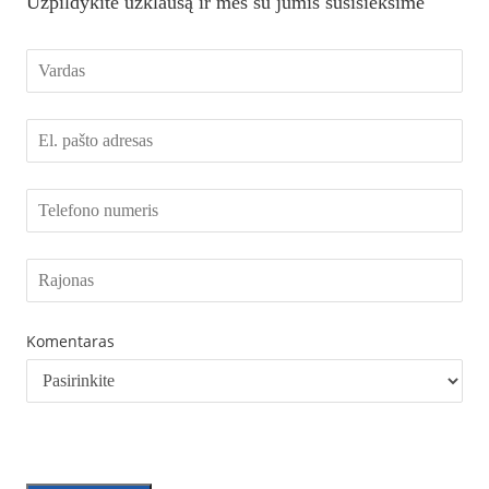
Užpildykite užklausą ir mes su jumis susisieksime
Komentaras