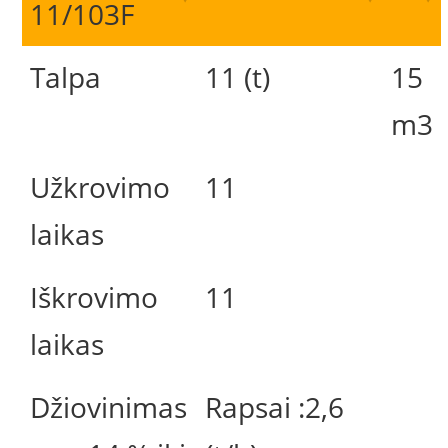
11/103F
Talpa
11 (t)
15
m3
Užkrovimo
11
laikas
Iškrovimo
11
laikas
Džiovinimas
Rapsai :2,6