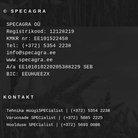
© SPECAGRA
SPECAGRA OÜ
Registrikood: 12128219
KMKR nr: EE101522458
Tel: (+372) 5354 2238
info@specagra.ee
www.specagra.ee
A/a EE101010220205388229 SEB
BIC: EEUHUEE2X
KONTAKT
Tehnika müügiSPECialist | (+372) 5354 2238
Varuosade SPECialist | (+372) 5685 2225
Hoolduse SPECialist | (+372) 5693 0086