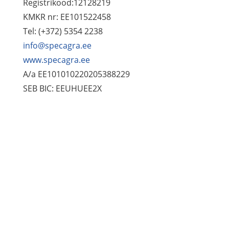
Registrikood:12128219
KMKR nr: EE101522458
Tel: (+372) 5354 2238
info@specagra.ee
www.specagra.ee
A/a EE101010220205388229
SEB BIC: EEUHUEE2X