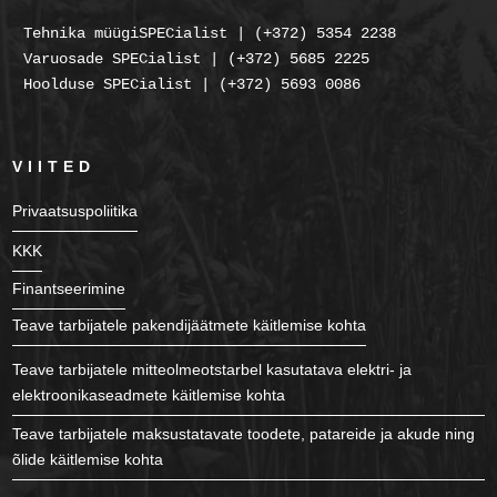
Tehnika müügiSPECialist | (+372) 5354 2238
Varuosade SPECialist | (+372) 5685 2225
Hoolduse SPECialist | (+372) 5693 0086
VIITED
Privaatsuspoliitika
KKK
Finantseerimine
Teave tarbijatele pakendijäätmete käitlemise kohta
Teave tarbijatele mitteolmeotstarbel kasutatava elektri- ja
elektroonikaseadmete käitlemise kohta
Teave tarbijatele maksustatavate toodete, patareide ja akude ning
õlide käitlemise kohta