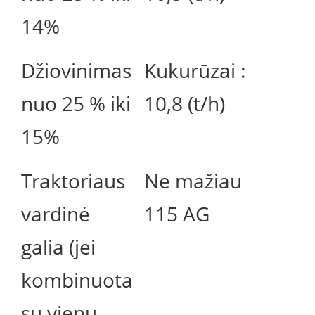
14%
Džiovinimas
Kukurūzai :
nuo 25 % iki
10,8 (t/h)
15%
Traktoriaus
Ne mažiau
vardinė
115 AG
galia (jei
kombinuota
su vienu