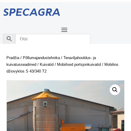
Pradžia
/
Põllumajandustehnika
/
Teraviljahooldus- ja
kuivatusseadmed
/
Kuivatid
/
Mobiilsed portsjonkuivatid
/ Mobilios
džiovyklos S 43/340 T2