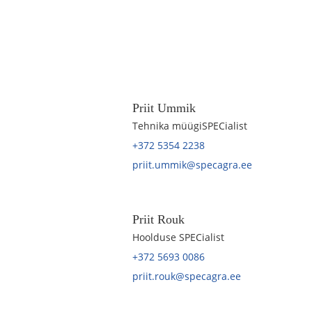
Priit Ummik
Tehnika müügiSPECialist
+372 5354 2238
priit.ummik@specagra.ee
Priit Rouk
Hoolduse SPECialist
+372 5693 0086
priit.rouk@specagra.ee