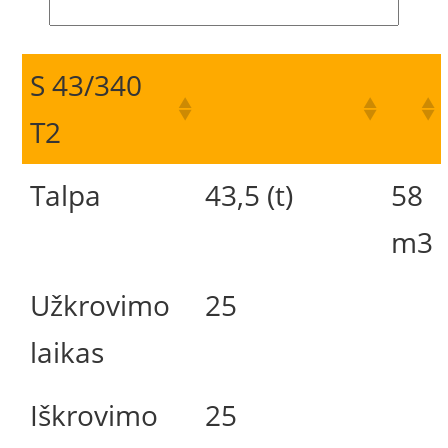
S 43/340
T2
Talpa
43,5 (t)
58
m3
Užkrovimo
25
laikas
Iškrovimo
25