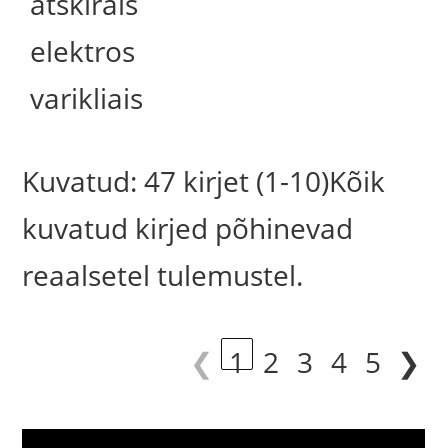
atskirais
elektros
varikliais
Kuvatud: 47 kirjet (1-10)Kõik
kuvatud kirjed põhinevad
reaalsetel tulemustel.
❮
1
2
3
4
5
❯