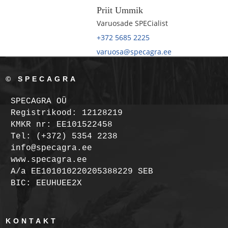
Priit Ummik
Varuosade SPECialist
+372 5685 2225
varuosa@specagra.ee
© SPECAGRA
SPECAGRA OÜ
Registrikood: 12128219
KMKR nr: EE101522458
Tel: (+372) 5354 2238
info@specagra.ee
www.specagra.ee
A/a EE101010220205388229 SEB
BIC: EEUHUEE2X
KONTAKT