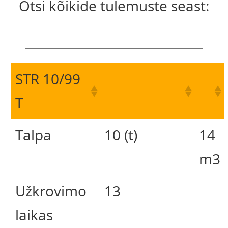
Otsi kõikide tulemuste seast:
STR 10/99
T
Talpa
10 (t)
14
m3
Užkrovimo
13
laikas