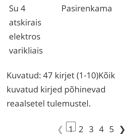
Su 4
Pasirenkama
atskirais
elektros
varikliais
Kuvatud: 47 kirjet (1-10)Kõik
kuvatud kirjed põhinevad
reaalsetel tulemustel.
❮
1
2
3
4
5
❯