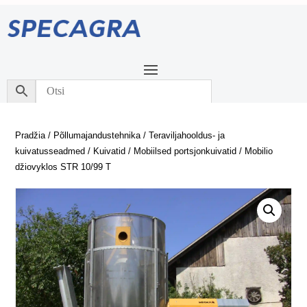
Pradžia
/
Põllumajandustehnika
/
Teraviljahooldus- ja
kuivatusseadmed
/
Kuivatid
/
Mobiilsed portsjonkuivatid
/ Mobilio
džiovyklos STR 10/99 T