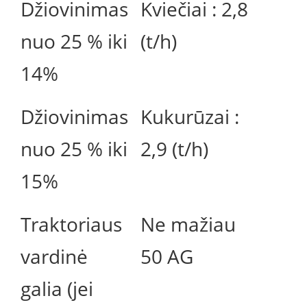
Džiovinimas
Kviečiai : 2,8
nuo 25 % iki
(t/h)
14%
Džiovinimas
Kukurūzai :
nuo 25 % iki
2,9 (t/h)
15%
Traktoriaus
Ne mažiau
vardinė
50 AG
galia (jei