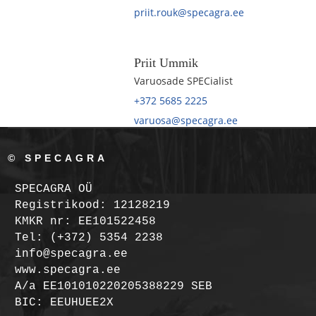
priit.rouk@specagra.ee
Priit Ummik
Varuosade SPECialist
+372 5685 2225
varuosa@specagra.ee
© SPECAGRA
SPECAGRA OÜ
Registrikood: 12128219
KMKR nr: EE101522458
Tel: (+372) 5354 2238
info@specagra.ee
www.specagra.ee
A/a EE101010220205388229 SEB
BIC: EEUHUEE2X