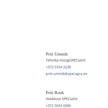
Priit Ummik
Tehnika müügiSPECialist
+372 5354 2238
priit.ummik@specagra.ee
Priit Rouk
Hoolduse SPECialist
+372 5693 0086