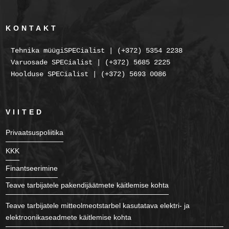
KONTAKT
Tehnika müügiSPECialist | (+372) 5354 2238
Varuosade SPECialist | (+372) 5685 2225
Hoolduse SPECialist | (+372) 5693 0086
VIITED
Privaatsuspoliitika
KKK
Finantseerimine
Teave tarbijatele pakendijäätmete käitlemise kohta
Teave tarbijatele mitteolmeotstarbel kasutatava elektri- ja
elektroonikaseadmete käitlemise kohta