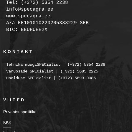
Tel: (+372) 5354 2238
info@specagra.ee
www.specagra.ee
A/a EE101010220205388229 SEB
BIC: EEUHUEE2X
KONTAKT
Tehnika müügiSPECialist | (+372) 5354 2238
Varuosade SPECialist | (+372) 5685 2225
Hoolduse SPECialist | (+372) 5693 0086
VIITED
Privaatsuspoliitika
KKK