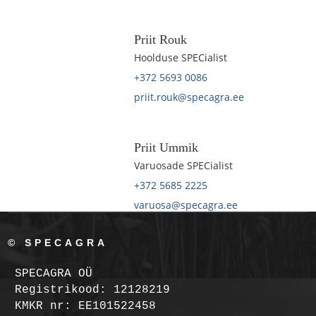
Priit Rouk
Hoolduse SPECialist
+372 5693 0086
priit.rouk@specagra.ee
Priit Ummik
Varuosade SPECialist
+372 5685 2225
varuosa@specagra.ee
© SPECAGRA
SPECAGRA OÜ
Registrikood: 12128219
KMKR nr: EE101522458