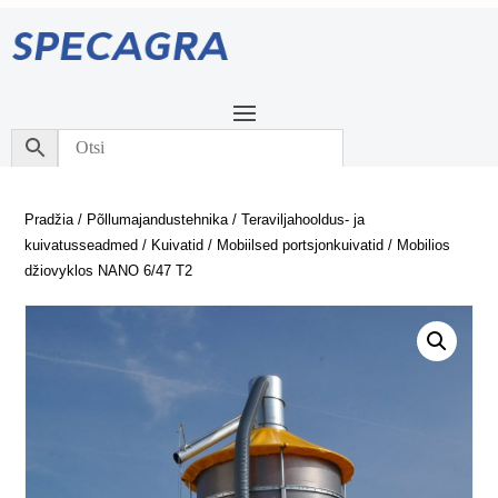
Pradžia
/
Põllumajandustehnika
/
Teraviljahooldus- ja
kuivatusseadmed
/
Kuivatid
/
Mobiilsed portsjonkuivatid
/ Mobilios
džiovyklos NANO 6/47 T2