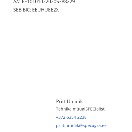
A/a EE101010220205388229
SEB BIC: EEUHUEE2X
Priit Ummik
Tehnika müügiSPECialist
+372 5354 2238
priit.ummik@specagra.ee