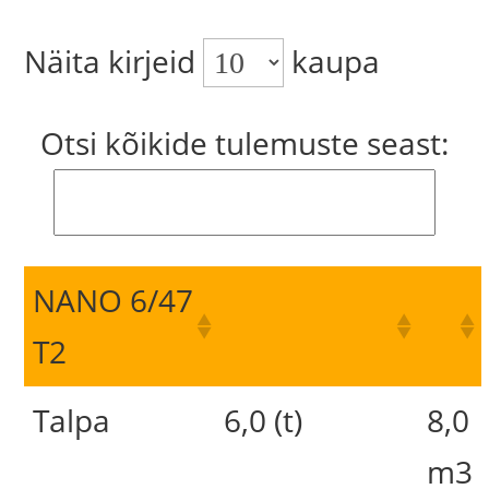
Näita kirjeid
kaupa
Otsi kõikide tulemuste seast:
NANO 6/47
T2
Talpa
6,0 (t)
8,0
m3