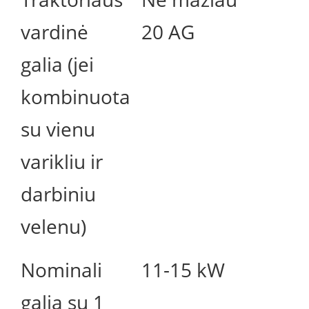
vardinė
20 AG
galia (jei
kombinuota
su vienu
varikliu ir
darbiniu
velenu)
Nominali
11-15 kW
galia su 1