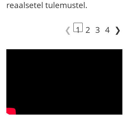
reaalsetel tulemustel.
❮
1
2
3
4
❯