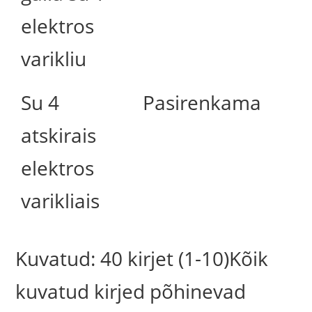
elektros
varikliu
Su 4
Pasirenkama
atskirais
elektros
varikliais
Kuvatud: 40 kirjet (1-10)Kõik
kuvatud kirjed põhinevad