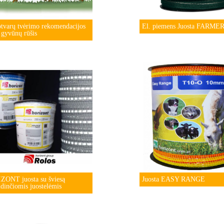
ptvarų tvėrimo rekomendacijos
El. piemens Juosta FARME
 gyvūnų rūšis
ZONT juosta su šviesą
Juosta EASY RANGE
ndinčiomis juostelėmis