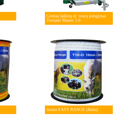
R
Greitas laikinų el. tvorų įrengimas
Tornado Master 5.0
Juosta EASY RANGE (Balta)