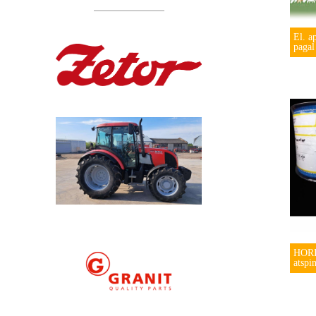
El. a
pagal
HORI
atspi