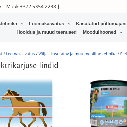
5
| Müük
+372 5354 2238
|
tehnika
Loomakasvatus
Kasutatud põllumajand
Hooldus ja muud teenused
Moodulhooned
ht
/
Loomakasvatus
/
Väljas kasutatav ja muu mobiilne tehnika
/
Ele
ktrikarjuse lindid