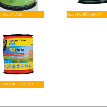
ta HOBBYGARD
Juosta HOBBYGARD T8
ta RANGER T12-O TLD