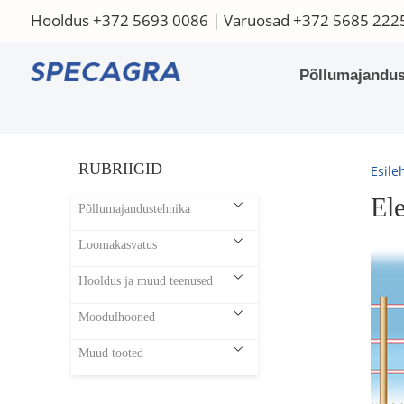
Hooldus
+372 5693 0086
| Varuosad
+372 5685 222
Põllumajandus
RUBRIIGID
Esile
Ele
Põllumajandustehnika
Loomakasvatus
Hooldus ja muud teenused
Moodulhooned
Muud tooted