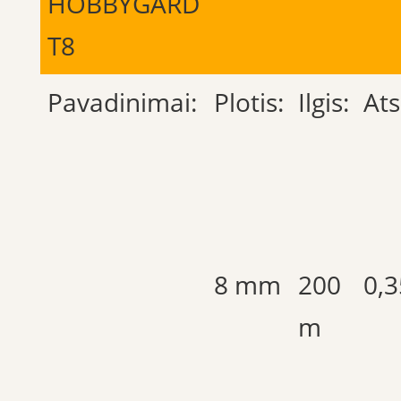
HOBBYGARD
T8
Pavadinimai:
Plotis:
Ilgis:
At
8 mm
200
0,3
m