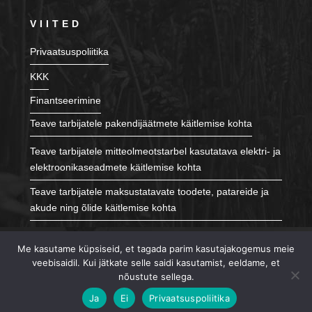
VIITED
Privaatsuspoliitika
KKK
Finantseerimine
Teave tarbijatele pakendijäätmete käitlemise kohta
Teave tarbijatele mitteolmeotstarbel kasutatava elektri- ja
elektroonikaseadmete käitlemise kohta
Teave tarbijatele maksustatavate toodete, patareide ja
akude ning õlide käitlemise kohta
JÄLGI MEID
Me kasutame küpsiseid, et tagada parim kasutajakogemus meie
veebisaidil. Kui jätkate selle saidi kasutamist, eeldame, et
nõustute sellega.
Ja
Ei
Privaatsuspoliitika