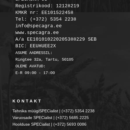
Registrikood: 12128219

KMKR nr: EE101522458
Tel: (+372) 5354 2238

info@specagra.ee

A/a EE101010220205388229 SEB

BIC: EEUHUEE2X
ASUME AADRESSIL:

Ringtee 32a, Tartu, 50105

OLEME AVATUD:

KONTAKT
Tehnika müügiSPECialist | (+372) 5354 2238
Varuosade SPECialist | (+372) 5685 2225
Hoolduse SPECialist | (+372) 5693 0086