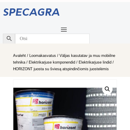
Avaleht
/
Loomakasvatus
/
Väljas kasutatav ja muu mobiilne
tehnika
/
Elektrikarjuse komponendid
/
Elektrikarjuse lindid
/
HORIZONT juosta su šviesą atspindinčiomis juostelėmis