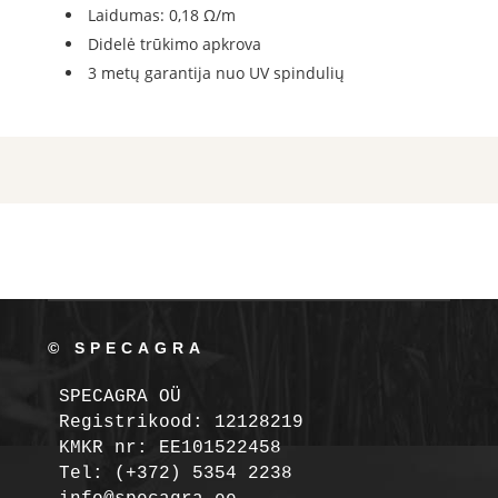
Laidumas: 0,18 Ω/m
Didelė trūkimo apkrova
3 metų garantija nuo UV spindulių
© SPECAGRA
SPECAGRA OÜ
Registrikood: 12128219

KMKR nr: EE101522458
Tel: (+372) 5354 2238
