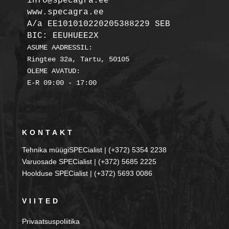
info@specagra.ee

A/a EE101010220205388229 SEB

BIC: EEUHUEE2X
ASUME AADRESSIL:

Ringtee 32a, Tartu, 50105

OLEME AVATUD:

KONTAKT
Tehnika müügiSPECialist | (+372) 5354 2238
Varuosade SPECialist | (+372) 5685 2225
Hoolduse SPECialist | (+372) 5693 0086
VIITED
Privaatsuspoliitika