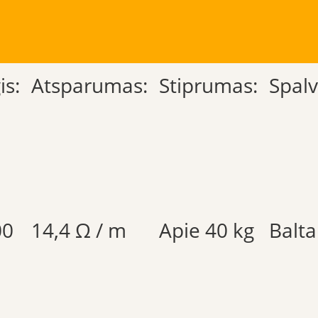
is:
Atsparumas:
Stiprumas:
Spalv
00
14,4 Ω / m
Apie 40 kg
Balta