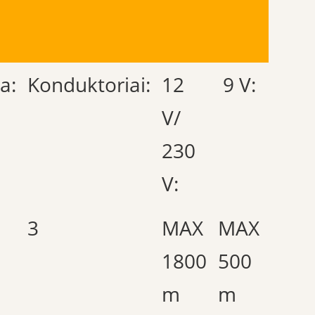
a:
Konduktoriai:
12
9 V:
V/
230
V:
3
MAX
MAX
1800
500
m
m