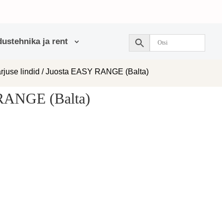
ustehnika ja rent
arjuse lindid
/ Juosta EASY RANGE (Balta)
RANGE (Balta)