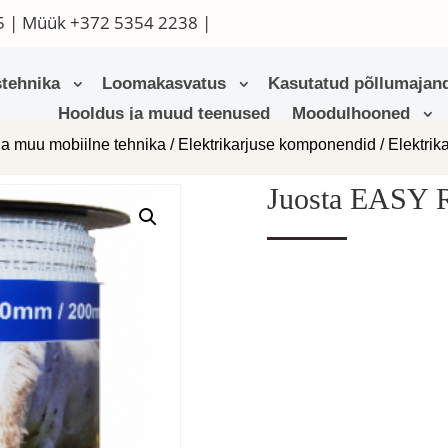
5
| Müük
+372 5354 2238
|
tehnika
Loomakasvatus
Kasutatud põllumajand
Hooldus ja muud teenused
Moodulhooned
ja muu mobiilne tehnika
/
Elektrikarjuse komponendid
/
Elektrik
Juosta EASY 