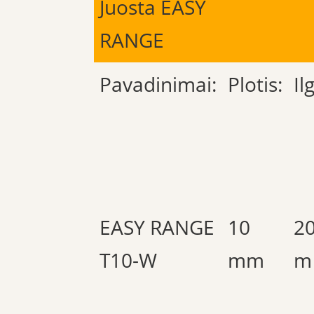
Juosta EASY
RANGE
Pavadinimai:
Plotis:
Ilg
EASY RANGE
10
2
T10-W
mm
m