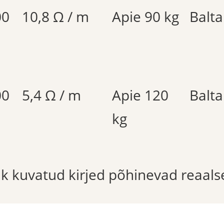
00
10,8 Ω / m
Apie 90 kg
Balta
00
5,4 Ω / m
Apie 120
Balta
kg
õik kuvatud kirjed põhinevad reaals