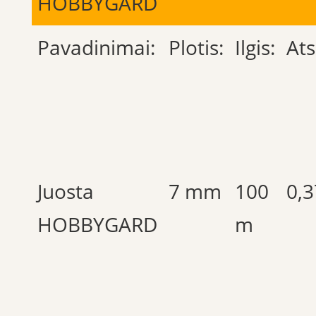
HOBBYGARD
Pavadinimai:
Plotis:
Ilgis:
At
Juosta
7 mm
100
0,3
HOBBYGARD
m