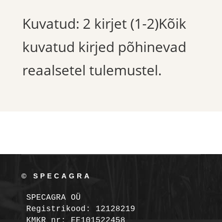
Kuvatud: 2 kirjet (1-2)Kõik
kuvatud kirjed põhinevad
reaalsetel tulemustel.
© SPECAGRA
SPECAGRA OÜ
Registrikood: 12128219

KMKR nr: EE101522458