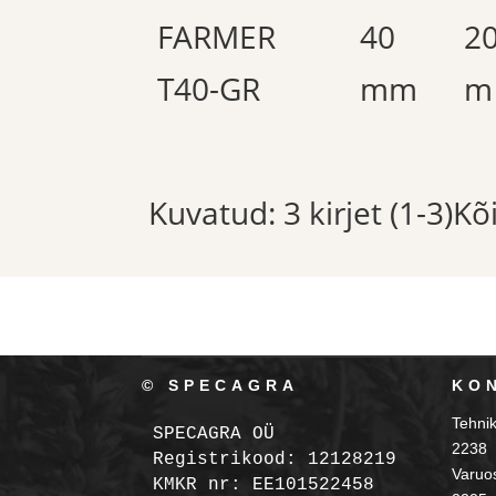
FARMER
40
2
T40-GR
mm
m
Kuvatud: 3 kirjet (1-3)K
© SPECAGRA
KO
Tehni
SPECAGRA OÜ
2238
Registrikood: 12128219

Varuo
KMKR nr: EE101522458