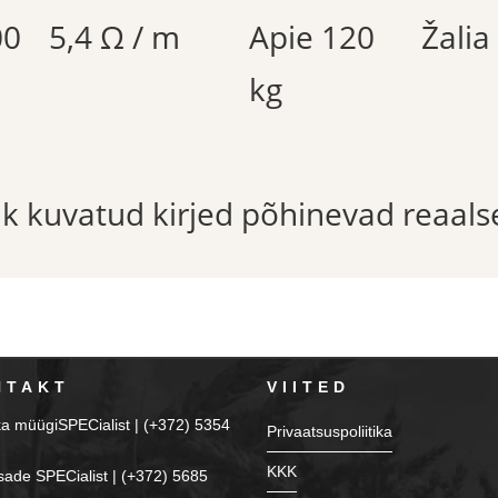
00
5,4 Ω / m
Apie 120
Žalia
kg
õik kuvatud kirjed põhinevad reaals
NTAKT
VIITED
ka müügiSPECialist | (+372) 5354
Privaatsuspoliitika
KKK
sade SPECialist | (+372) 5685