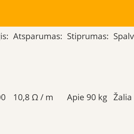
is:
Atsparumas:
Stiprumas:
Spalv
00
10,8 Ω / m
Apie 90 kg
Žalia