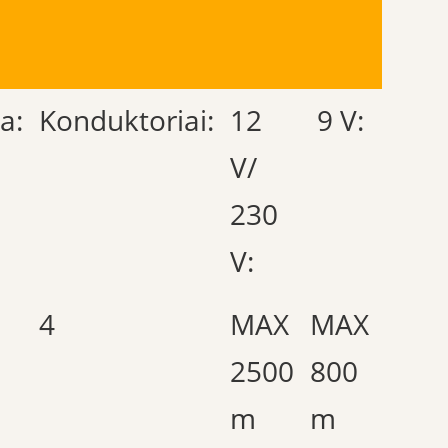
a:
Konduktoriai:
12
9 V:
V/
230
V:
4
MAX
MAX
2500
800
m
m