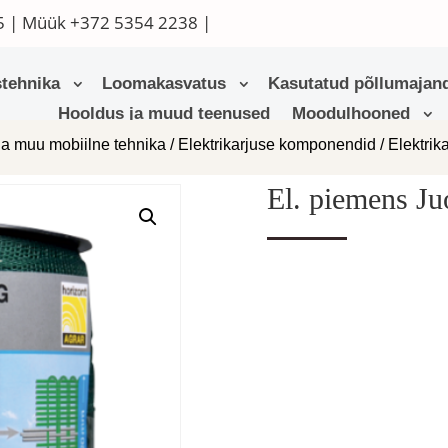
5
| Müük
+372 5354 2238
|
tehnika
Loomakasvatus
Kasutatud põllumajand
Hooldus ja muud teenused
Moodulhooned
ja muu mobiilne tehnika
/
Elektrikarjuse komponendid
/
Elektrik
El. piemens 