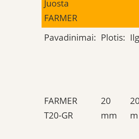
Juosta
FARMER
Pavadinimai:
Plotis:
Ilg
FARMER
20
2
T20-GR
mm
m