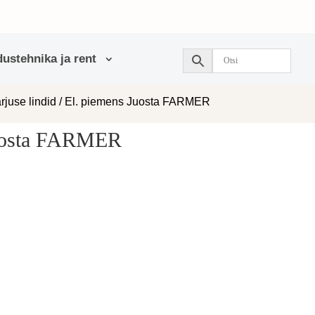
ustehnika ja rent
arjuse lindid
/ El. piemens Juosta FARMER
Juosta FARMER