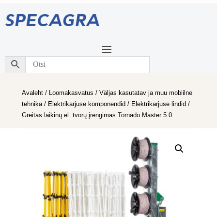
Avaleht
/
Loomakasvatus
/
Väljas kasutatav ja muu mobiilne
tehnika
/
Elektrikarjuse komponendid
/
Elektrikarjuse lindid
/
Greitas laikinų el. tvorų įrengimas Tornado Master 5.0