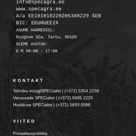
info@specagra.ee

A/a EE101010220205388229 SEB

BIC: EEUHUEE2X
ASUME AADRESSIL:

Ringtee 32a, Tartu, 50105

OLEME AVATUD:

KONTAKT
Tehnika müügiSPECialist | (+372) 5354 2238
Varuosade SPECialist | (+372) 5685 2225
Hoolduse SPECialist | (+372) 5693 0086
VIITED
Privaatsuspoliitika