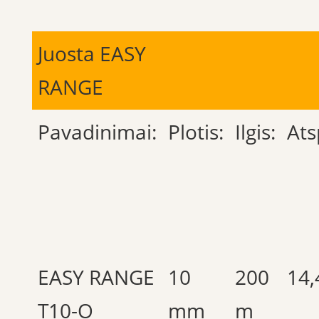
Juosta EASY
RANGE
Pavadinimai:
Plotis:
Ilgis:
Ats
EASY RANGE
10
200
14,
T10-O
mm
m