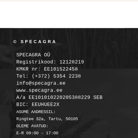
© SPECAGRA
SPECAGRA OÜ
Registrikood: 12128219

KMKR nr: EE101522458
Tel: (+372) 5354 2238

info@specagra.ee

A/a EE101010220205388229 SEB

BIC: EEUHUEE2X
ASUME AADRESSIL:

Ringtee 32a, Tartu, 50105

OLEME AVATUD:
