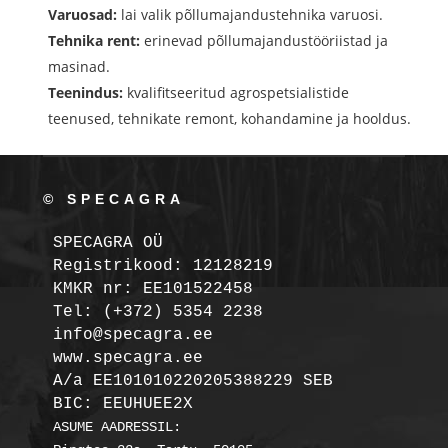
Varuosad:
lai valik põllumajandustehnika varuosi.
Tehnika rent:
erinevad põllumajandustööriistad ja
masinad.
Teenindus:
kvalifitseeritud agrospetsialistide
teenused, tehnikate remont, kohandamine ja hooldus.
© SPECAGRA
SPECAGRA OÜ
Registrikood: 12128219

KMKR nr: EE101522458
Tel: (+372) 5354 2238

info@specagra.ee

A/a EE101010220205388229 SEB

BIC: EEUHUEE2X
ASUME AADRESSIL:
