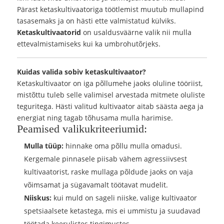
Pärast ketaskultivaatoriga töötlemist muutub mullapind
tasasemaks ja on hästi ette valmistatud külviks.
Ketaskultivaatorid
on usaldusväärne valik nii mulla
ettevalmistamiseks kui ka umbrohutõrjeks.
Kuidas valida sobiv ketaskultivaator?
Ketaskultivaator on iga põllumehe jaoks oluline tööriist,
mistõttu tuleb selle valimisel arvestada mitmete oluliste
teguritega. Hästi valitud kultivaator aitab säästa aega ja
energiat ning tagab tõhusama mulla harimise.
Peamised valikukriteeriumid:
Mulla tüüp:
hinnake oma põllu mulla omadusi.
Kergemale pinnasele piisab vähem agressiivsest
kultivaatorist, raske mullaga põldude jaoks on vaja
võimsamat ja sügavamalt töötavat mudelit.
Niiskus:
kui muld on sageli niiske, valige kultivaator
spetsiaalsete ketastega, mis ei ummistu ja suudavad
töötada keerulistes tingimustes.