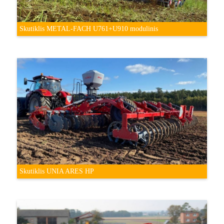
Skutiklis METAL-FACH U761+U910 modulinis
Skutiklis UNIA ARES HP