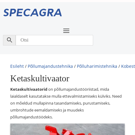
Esileht
/
Põllumajandustehnika
/
Põlluharimistehnika
/
Kobest
Ketaskultivaator
Ketaskultivaatorid
on põllumajandustööriistad, mida
laialdaselt kasutatakse mulla ettevalmistamiseks külviks. Need
on mõeldud mullapinna tasandamiseks, purustamiseks,
umbrohtude eemaldamiseks ja muudeks
põllumajandustöödeks.