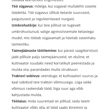
Töö sügavus:
mõelge, kui sügavat mullakihti soovite
töödelda. Töö sügavus sõltub ketaste suurusest,
paigutusest ja reguleeritavast nurgast.
Umbrohutõrje:
kui teie põllud on tugevalt
umbrohustunud, valige agressiivsemate ketastega
mudel, mis töötab sügavamalt ja hävitab soovimatu
taimestiku.
Taimejäänuste töötlemine:
kui pärast saagikoristust
jääb põllule palju taimejäänuseid, on oluline, et
kultivaator suudaks need korralikult peenestada ja
mulda viia, parandades mulla struktuuri.
Traktori sobivus:
veenduge, et kultivaatori suurus ja
kaal sobiksid teie traktori võimsusega. Liiga väike
võimsus raskendab tööd, liiga suur aga võib
kahjustada mulda.
Töölaius:
mida suuremad on põllud, seda laiem
kultivaator võiks olla, et tööd saaks kiiremini ja