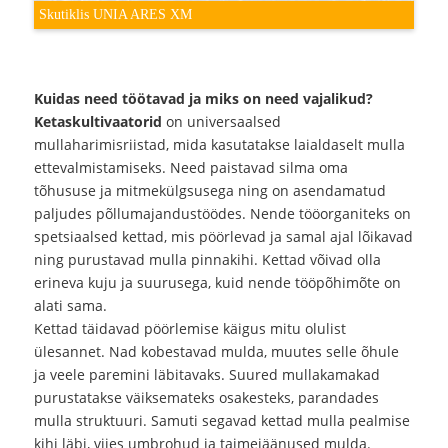
Skutiklis UNIA ARES XM
Kuidas need töötavad ja miks on need vajalikud?
Ketaskultivaatorid
on universaalsed
mullaharimisriistad, mida kasutatakse laialdaselt mulla
ettevalmistamiseks. Need paistavad silma oma
tõhususe ja mitmekülgsusega ning on asendamatud
paljudes põllumajandustöödes. Nende tööorganiteks on
spetsiaalsed kettad, mis pöörlevad ja samal ajal lõikavad
ning purustavad mulla pinnakihi. Kettad võivad olla
erineva kuju ja suurusega, kuid nende tööpõhimõte on
alati sama.
Kettad täidavad pöörlemise käigus mitu olulist
ülesannet. Nad kobestavad mulda, muutes selle õhule
ja veele paremini läbitavaks. Suured mullakamakad
purustatakse väiksemateks osakesteks, parandades
mulla struktuuri. Samuti segavad kettad mulla pealmise
kihi läbi, viies umbrohud ja taimejäänused mulda.