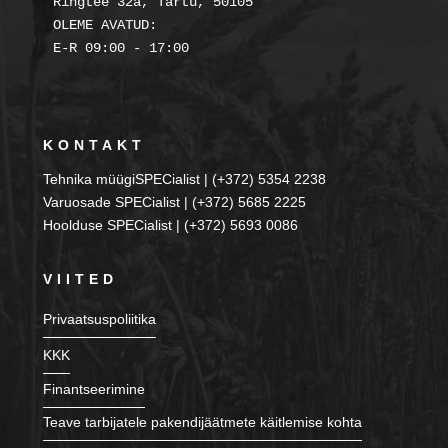
Ringtee 32a, Tartu, 50105

OLEME AVATUD:

KONTAKT
Tehnika müügiSPECialist | (+372) 5354 2238
Varuosade SPECialist | (+372) 5685 2225
Hoolduse SPECialist | (+372) 5693 0086
VIITED
Privaatsuspoliitika
KKK
Finantseerimine
Teave tarbijatele pakendijäätmete käitlemise kohta