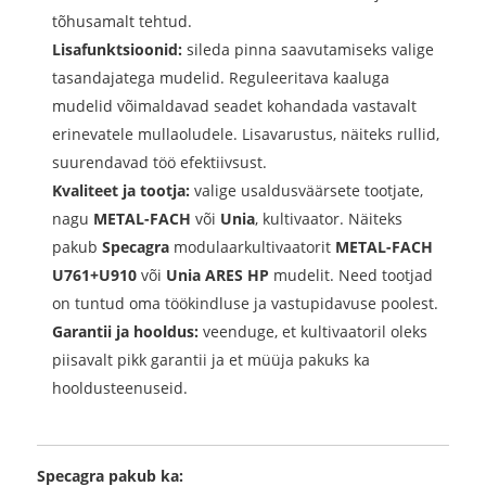
tõhusamalt tehtud.
Lisafunktsioonid:
sileda pinna saavutamiseks valige
tasandajatega mudelid. Reguleeritava kaaluga
mudelid võimaldavad seadet kohandada vastavalt
erinevatele mullaoludele. Lisavarustus, näiteks rullid,
suurendavad töö efektiivsust.
Kvaliteet ja tootja:
valige usaldusväärsete tootjate,
nagu
METAL-FACH
või
Unia
, kultivaator. Näiteks
pakub
Specagra
modulaarkultivaatorit
METAL-FACH
U761+U910
või
Unia ARES HP
mudelit. Need tootjad
on tuntud oma töökindluse ja vastupidavuse poolest.
Garantii ja hooldus:
veenduge, et kultivaatoril oleks
piisavalt pikk garantii ja et müüja pakuks ka
hooldusteenuseid.
Specagra pakub ka: