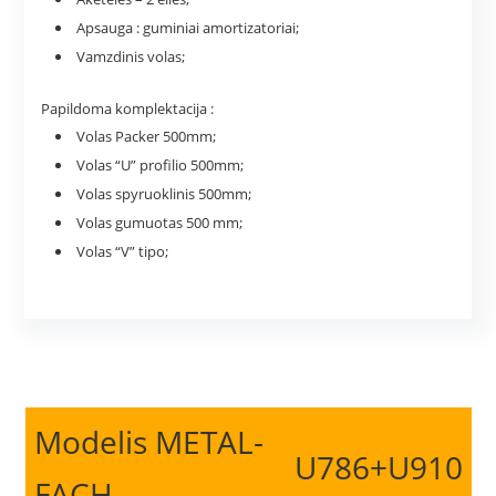
Apsauga : guminiai amortizatoriai;
Vamzdinis volas;
Papildoma komplektacija :
Volas Packer 500mm;
Volas “U” profilio 500mm;
Volas spyruoklinis 500mm;
Volas gumuotas 500 mm;
Volas “V” tipo;
Modelis METAL-
U786+U910
FACH