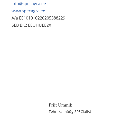
info@specagra.ee
www.specagra.ee
A/a EE101010220205388229
SEB BIC: EEUHUEE2X
Priit Ummik
Tehnika müügiSPECialist