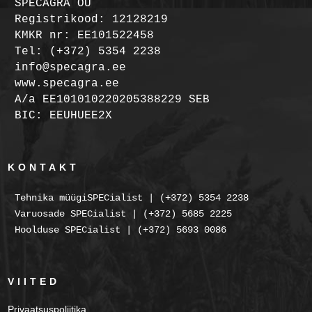
SPECAGRA OÜ
Registrikood: 12128219
KMKR nr: EE101522458
Tel: (+372) 5354 2238
info@specagra.ee
www.specagra.ee
A/a EE101010220205388229 SEB
BIC: EEUHUEE2X
KONTAKT
Tehnika müügiSPECialist | (+372) 5354 2238
Varuosade SPECialist | (+372) 5685 2225
Hoolduse SPECialist | (+372) 5693 0086
VIITED
Privaatsuspoliitika