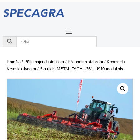
Pradžia
/
Põllumajandustehnika
/
Põlluharimistehnika
/
Kobestid
/
Ketaskultivaator
/ Skutiklis METAL-FACH U761+U910 modulinis