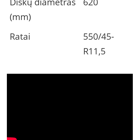
Diskų diametras
620
(mm)
Ratai
550/45-
R11,5