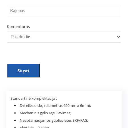
Komentaras
Siųsti
Standartinė komplektacija :
Dvi eilės diskų (diametras 620mm x 6mm);
Mechaninis gylio reguliavimas;
Neaptarnaujamos guoliavietės SKF/FAG;
Aketėlės – 2 eilės;