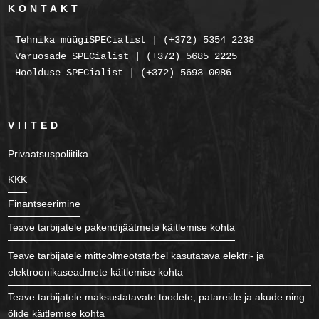
KONTAKT
Tehnika müügiSPECialist | (+372) 5354 2238
Varuosade SPECialist | (+372) 5685 2225
Hoolduse SPECialist | (+372) 5693 0086
VIITED
Privaatsuspoliitika
KKK
Finantseerimine
Teave tarbijatele pakendijäätmete käitlemise kohta
Teave tarbijatele mitteolmeotstarbel kasutatava elektri- ja
elektroonikaseadmete käitlemise kohta
Teave tarbijatele maksustatavate toodete, patareide ja akude ning
õlide käitlemise kohta