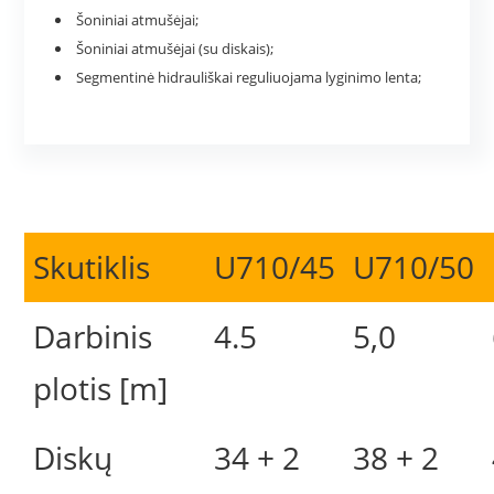
Šoniniai atmušėjai;
Šoniniai atmušėjai (su diskais);
Segmentinė hidrauliškai reguliuojama lyginimo lenta;
Skutiklis
U710/45
U710/50
Darbinis
4.5
5,0
plotis [m]
Diskų
34 + 2
38 + 2