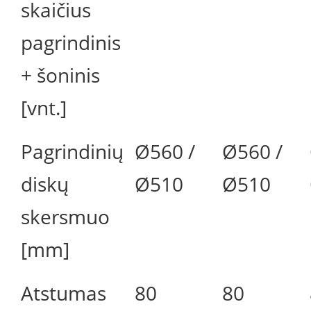
skaičius
pagrindinis
+ šoninis
[vnt.]
Pagrindinių
Ø560 /
Ø560 /
diskų
Ø510
Ø510
skersmuo
[mm]
Atstumas
80
80