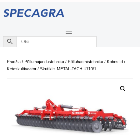
Pradžia
/
Põllumajandustehnika
/
Põlluharimistehnika
/
Kobestid
/
Ketaskultivaator
/ Skutiklis METAL-FACH U710/1