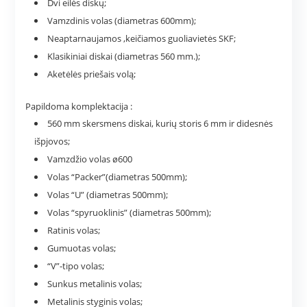
Dvi eilės diskų;
Vamzdinis volas (diametras 600mm);
Neaptarnaujamos ,keičiamos guoliavietės SKF;
Klasikiniai diskai (diametras 560 mm.);
Aketėlės priešais volą;
Papildoma komplektacija :
560 mm skersmens diskai, kurių storis 6 mm ir didesnės
išpjovos;
Vamzdžio volas ø600
Volas “Packer”(diametras 500mm);
Volas “U” (diametras 500mm);
Volas “spyruoklinis” (diametras 500mm);
Ratinis volas;
Gumuotas volas;
“V”-tipo volas;
Sunkus metalinis volas;
Metalinis styginis volas;