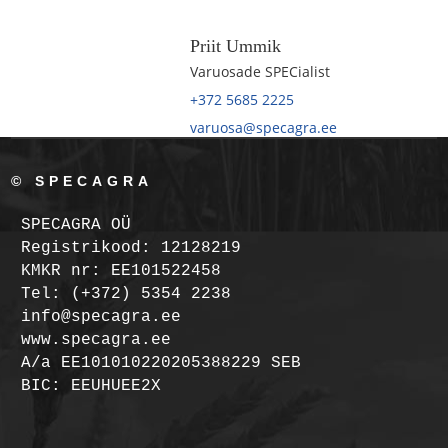
Priit Ummik
Varuosade SPECialist
+372 5685 2225
varuosa@specagra.ee
© SPECAGRA
SPECAGRA OÜ
Registrikood: 12128219
KMKR nr: EE101522458
Tel: (+372) 5354 2238
info@specagra.ee
www.specagra.ee
A/a EE101010220205388229 SEB
BIC: EEUHUEE2X