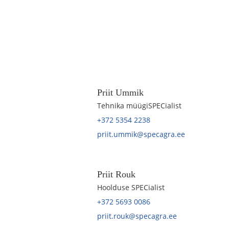
Priit Ummik
Tehnika müügiSPECialist
+372 5354 2238
priit.ummik@specagra.ee
Priit Rouk
Hoolduse SPECialist
+372 5693 0086
priit.rouk@specagra.ee