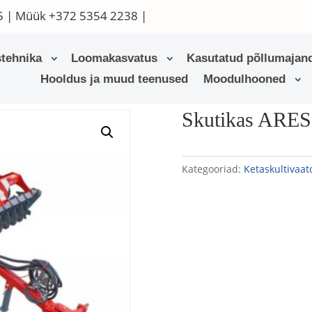
5
| Müük
+372 5354 2238
|
tehnika
Loomakasvatus
Kasutatud põllumajand
Hooldus ja muud teenused
Moodulhooned
taskultivaator
/ Skutikas ARES XL
Skutikas ARE
Kategooriad:
Ketaskultivaat