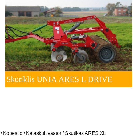
Skutiklis UNIA ARES L DRIVE
/
Kobestid
/
Ketaskultivaator
/ Skutikas ARES XL