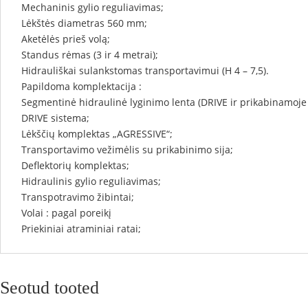
Mechaninis gylio reguliavimas;
Lėkštės diametras 560 mm;
Aketėlės prieš volą;
Standus rėmas (3 ir 4 metrai);
Hidrauliškai sulankstomas transportavimui (H 4 – 7,5).
Papildoma komplektacija :
Segmentinė hidraulinė lyginimo lenta (DRIVE ir prikabinamoje 
DRIVE sistema;
Lėkščių komplektas „AGRESSIVE“;
Transportavimo vežimėlis su prikabinimo sija;
Deflektorių komplektas;
Hidraulinis gylio reguliavimas;
Transpotravimo žibintai;
Volai : pagal poreikį
Priekiniai atraminiai ratai;
Seotud tooted