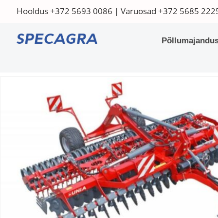
Hooldus
+372 5693 0086
| Varuosad
+372 5685 222
Põllumajandus
Home
/
Põllumajandustehnika
/
Põlluharimistehnika
/
Kobestid
/
Ke