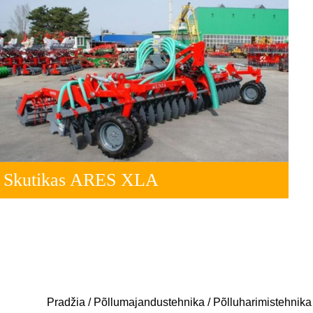
Skutikas ARES XLA
Pradžia
/
Põllumajandustehnika
/
Põlluharimistehnika