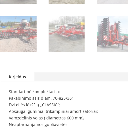
Kirjeldus
Standartinė komplektacija:
Pakabinimo ašis diam. 70-825/36;
Dvi eilės lėkščių „CLASSIC“;
Apsauga: guminiai trikampiniai amortizatoriai;
Vamzdelinis volas ( diametras 600 mm);
Neaptarnaujamos guoliavietės;