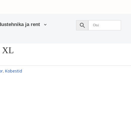
ustehnika ja rent
S XL
or
,
Kobestid