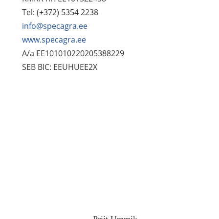
Tel: (+372) 5354 2238
info@specagra.ee
www.specagra.ee
A/a EE101010220205388229
SEB BIC: EEUHUEE2X