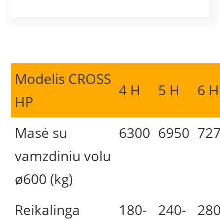
Modelis CROSS
4 H
5 H
6 H
HP
Masė su
6300
6950
72
vamzdiniu volu
ø600 (kg)
Reikalinga
180-
240-
280