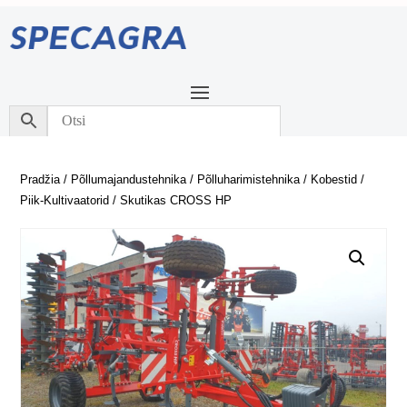
Pradžia
/
Põllumajandustehnika
/
Põlluharimistehnika
/
Kobestid
/
Piik-Kultivaatorid
/ Skutikas CROSS HP