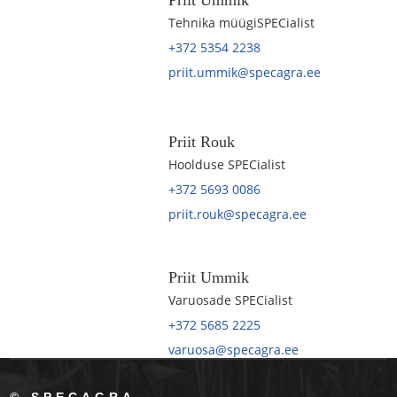
Priit Ummik
Tehnika müügiSPECialist
+372 5354 2238
priit.ummik@specagra.ee
Priit Rouk
Hoolduse SPECialist
+372 5693 0086
priit.rouk@specagra.ee
Priit Ummik
Varuosade SPECialist
+372 5685 2225
varuosa@specagra.ee