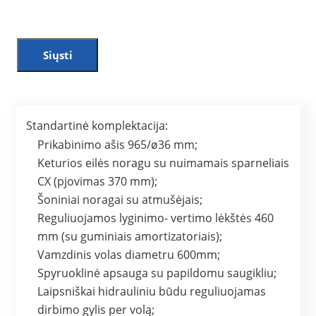
Siųsti
Standartinė komplektacija:
Prikabinimo ašis 965/ø36 mm;
Keturios eilės noragu su nuimamais sparneliais
CX (pjovimas 370 mm);
Šoniniai noragai su atmušėjais;
Reguliuojamos lyginimo- vertimo lėkštės 460
mm (su guminiais amortizatoriais);
Vamzdinis volas diametru 600mm;
Spyruoklinė apsauga su papildomu saugikliu;
Laipsniškai hidrauliniu būdu reguliuojamas
dirbimo gylis per volą;