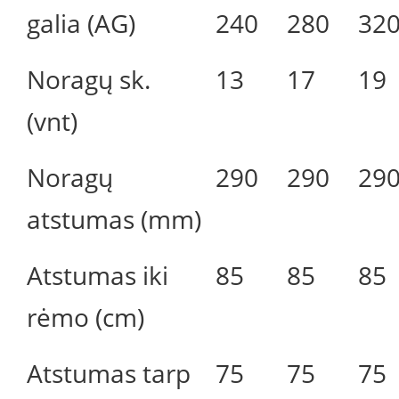
galia (AG)
240
280
32
Noragų sk.
13
17
19
(vnt)
Noragų
290
290
29
atstumas (mm)
Atstumas iki
85
85
85
rėmo (cm)
Atstumas tarp
75
75
75