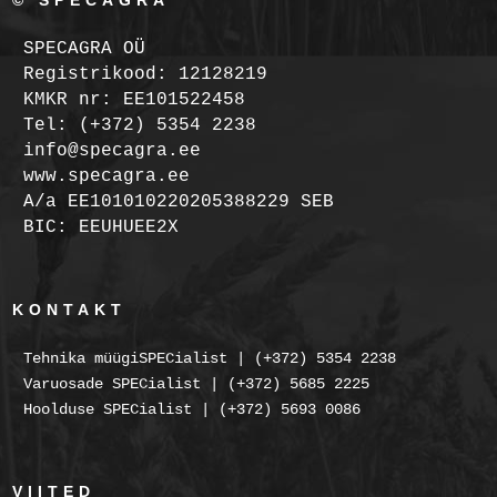
© SPECAGRA
SPECAGRA OÜ
Registrikood: 12128219
KMKR nr: EE101522458
Tel: (+372) 5354 2238
info@specagra.ee
www.specagra.ee
A/a EE101010220205388229 SEB
BIC: EEUHUEE2X
KONTAKT
Tehnika müügiSPECialist | (+372) 5354 2238
Varuosade SPECialist | (+372) 5685 2225
Hoolduse SPECialist | (+372) 5693 0086
VIITED