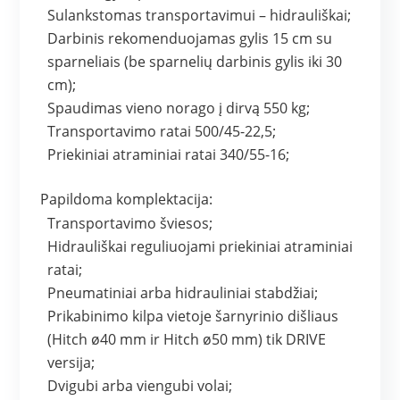
Sulankstomas transportavimui – hidrauliškai;
Darbinis rekomenduojamas gylis 15 cm su
sparneliais (be sparnelių darbinis gylis iki 30
cm);
Spaudimas vieno norago į dirvą 550 kg;
Transportavimo ratai 500/45-22,5;
Priekiniai atraminiai ratai 340/55-16;
Papildoma komplektacija:
Transportavimo šviesos;
Hidrauliškai reguliuojami priekiniai atraminiai
ratai;
Pneumatiniai arba hidrauliniai stabdžiai;
Prikabinimo kilpa vietoje šarnyrinio dišliaus
(Hitch ø40 mm ir Hitch ø50 mm) tik DRIVE
versija;
Dvigubi arba viengubi volai;