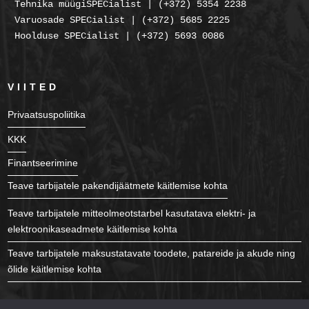
Tehnika müügiSPECialist | (+372) 5354 2238
Varuosade SPECialist | (+372) 5685 2225
Hoolduse SPECialist | (+372) 5693 0086
VIITED
Privaatsuspoliitika
KKK
Finantseerimine
Teave tarbijatele pakendijäätmete käitlemise kohta
Teave tarbijatele mitteolmeotstarbel kasutatava elektri- ja
elektroonikaseadmete käitlemise kohta
Teave tarbijatele maksustatavate toodete, patareide ja akude ning
õlide käitlemise kohta
JÄLGI MEID