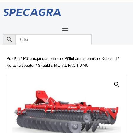
Pradžia
/
Põllumajandustehnika
/
Põlluharimistehnika
/
Kobestid
/
Ketaskultivaator
/ Skutiklis METAL-FACH U740