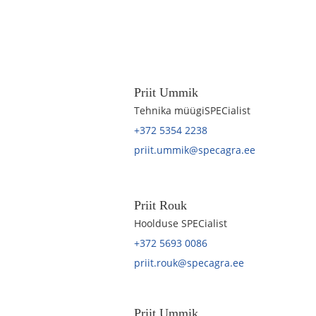
Priit Ummik
Tehnika müügiSPECialist
+372 5354 2238
priit.ummik@specagra.ee
Priit Rouk
Hoolduse SPECialist
+372 5693 0086
priit.rouk@specagra.ee
Priit Ummik