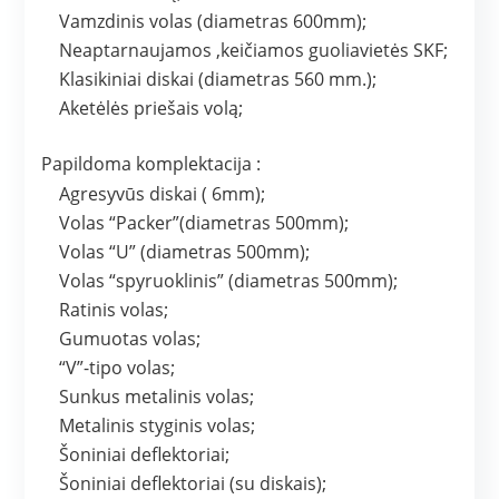
Vamzdinis volas (diametras 600mm);
Neaptarnaujamos ,keičiamos guoliavietės SKF;
Klasikiniai diskai (diametras 560 mm.);
Aketėlės priešais volą;
Papildoma komplektacija :
Agresyvūs diskai ( 6mm);
Volas “Packer”(diametras 500mm);
Volas “U” (diametras 500mm);
Volas “spyruoklinis” (diametras 500mm);
Ratinis volas;
Gumuotas volas;
“V”-tipo volas;
Sunkus metalinis volas;
Metalinis styginis volas;
Šoniniai deflektoriai;
Šoniniai deflektoriai (su diskais);