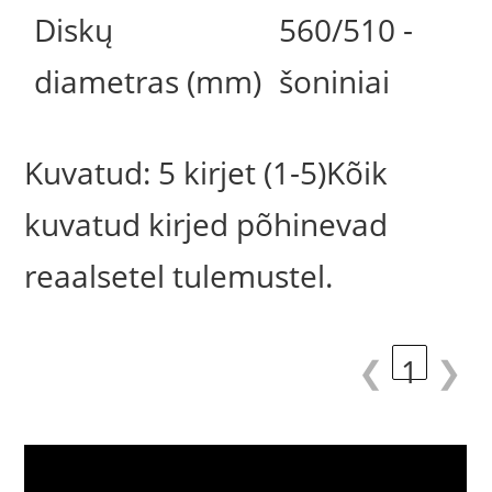
Diskų
560/510 -
diametras (mm)
šoniniai
Kuvatud: 5 kirjet (1-5)Kõik
kuvatud kirjed põhinevad
reaalsetel tulemustel.
❮
1
❯