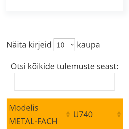
Näita kirjeid
kaupa
Otsi kõikide tulemuste seast:
Modelis
U740
METAL-FACH