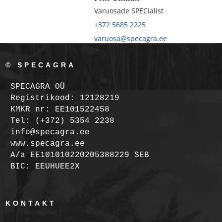
Varuosade SPECialist
+372 5685 2225
varuosa@specagra.ee
© SPECAGRA
SPECAGRA OÜ
Registrikood: 12128219
KMKR nr: EE101522458
Tel: (+372) 5354 2238
info@specagra.ee
www.specagra.ee
A/a EE101010220205388229 SEB
BIC: EEUHUEE2X
KONTAKT