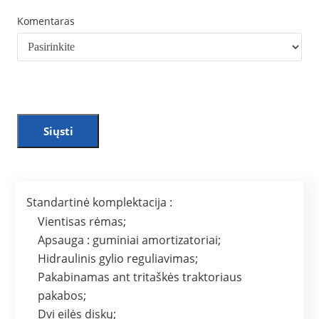
Komentaras
Siųsti
Standartinė komplektacija :
Vientisas rėmas;
Apsauga : guminiai amortizatoriai;
Hidraulinis gylio reguliavimas;
Pakabinamas ant tritaškės traktoriaus
pakabos;
Dvi eilės diskų;