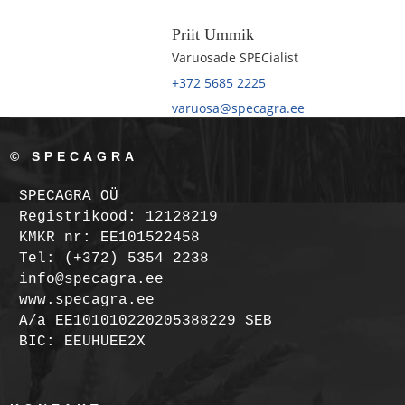
Priit Ummik
Varuosade SPECialist
+372 5685 2225
varuosa@specagra.ee
© SPECAGRA
SPECAGRA OÜ
Registrikood: 12128219
KMKR nr: EE101522458
Tel: (+372) 5354 2238
info@specagra.ee
www.specagra.ee
A/a EE101010220205388229 SEB
BIC: EEUHUEE2X