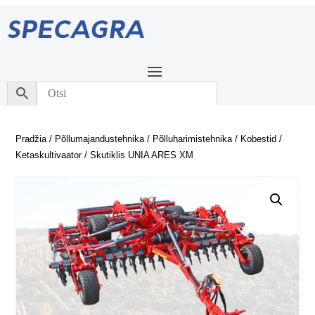
Pradžia
/
Põllumajandustehnika
/
Põlluharimistehnika
/
Kobestid
/
Ketaskultivaator
/ Skutiklis UNIA ARES XM