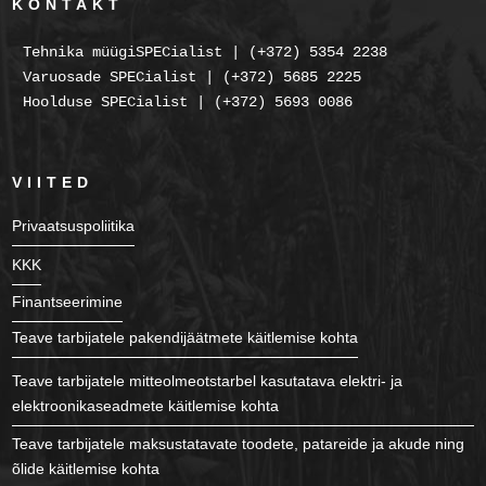
KONTAKT
Tehnika müügiSPECialist | (+372) 5354 2238
Varuosade SPECialist | (+372) 5685 2225
Hoolduse SPECialist | (+372) 5693 0086
VIITED
Privaatsuspoliitika
KKK
Finantseerimine
Teave tarbijatele pakendijäätmete käitlemise kohta
Teave tarbijatele mitteolmeotstarbel kasutatava elektri- ja
elektroonikaseadmete käitlemise kohta
Teave tarbijatele maksustatavate toodete, patareide ja akude ning
õlide käitlemise kohta