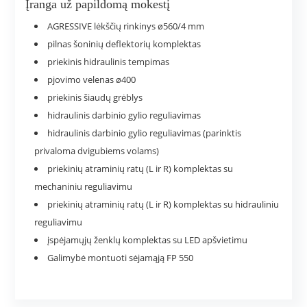
Įranga už papildomą mokestį
AGRESSIVE lėkščių rinkinys ø560/4 mm
pilnas šoninių deflektorių komplektas
priekinis hidraulinis tempimas
pjovimo velenas ø400
priekinis šiaudų grėblys
hidraulinis darbinio gylio reguliavimas
hidraulinis darbinio gylio reguliavimas (parinktis
privaloma dvigubiems volams)
priekinių atraminių ratų (L ir R) komplektas su
mechaniniu reguliavimu
priekinių atraminių ratų (L ir R) komplektas su hidrauliniu
reguliavimu
įspėjamųjų ženklų komplektas su LED apšvietimu
Galimybė montuoti sėjamąją FP 550