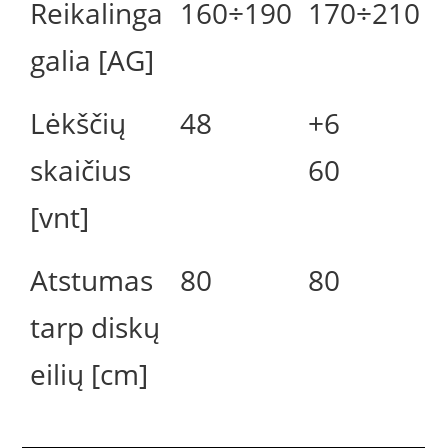
Reikalinga
160÷190
170÷210
galia [AG]
Lėkščių
48
+6
skaičius
60
[vnt]
Atstumas
80
80
tarp diskų
eilių [cm]