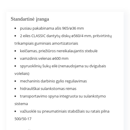
Standartinė įranga
pusiau pakabinama ašis 965/ø36 mm
2 eilės CLASSIC dantytų diskų ø560/4 mm, pritvirtintų
trikampiais guminiais amortizatoriais
keičiamas, priežiūros nereikalaujantis stebulė
vamzdinis velenas ø600 mm
spyruoklinių šukų eilė (nenaudojama su dvigubais
voleliais)
mechaninis darbinio gylio reguliavimas
hidrauliškai sulankstomas rėmas
transportavimo spyna integruota su sulankstymo
sistema
važiuoklė su pneumatiniais stabdžiais su ratais pilna
500/50-17