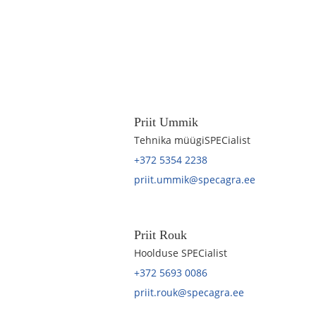
Priit Ummik
Tehnika müügiSPECialist
+372 5354 2238
priit.ummik@specagra.ee
Priit Rouk
Hoolduse SPECialist
+372 5693 0086
priit.rouk@specagra.ee