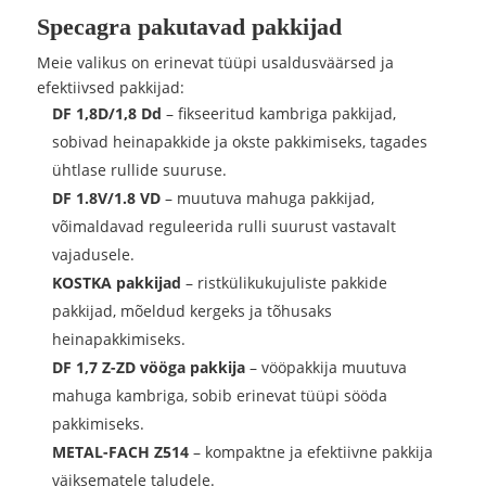
Specagra pakutavad pakkijad
Meie valikus on erinevat tüüpi usaldusväärsed ja
efektiivsed pakkijad:
DF 1,8D/1,8 Dd
– fikseeritud kambriga pakkijad,
sobivad heinapakkide ja okste pakkimiseks, tagades
ühtlase rullide suuruse.
DF 1.8V/1.8 VD
– muutuva mahuga pakkijad,
võimaldavad reguleerida rulli suurust vastavalt
vajadusele.
KOSTKA pakkijad
– ristkülikukujuliste pakkide
pakkijad, mõeldud kergeks ja tõhusaks
heinapakkimiseks.
DF 1,7 Z-ZD vööga pakkija
– vööpakkija muutuva
mahuga kambriga, sobib erinevat tüüpi sööda
pakkimiseks.
METAL-FACH Z514
– kompaktne ja efektiivne pakkija
väiksematele taludele.