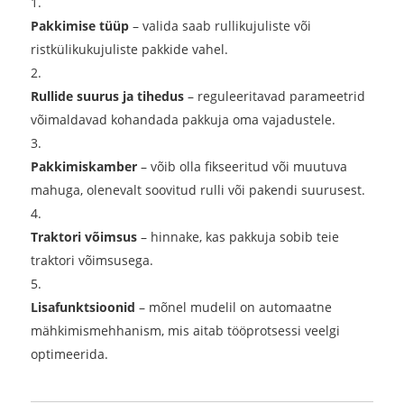
Pakkimise tüüp
– valida saab rullikujuliste või
ristkülikukujuliste pakkide vahel.
Rullide suurus ja tihedus
– reguleeritavad parameetrid
võimaldavad kohandada pakkuja oma vajadustele.
Pakkimiskamber
– võib olla fikseeritud või muutuva
mahuga, olenevalt soovitud rulli või pakendi suurusest.
Traktori võimsus
– hinnake, kas pakkuja sobib teie
traktori võimsusega.
Lisafunktsioonid
– mõnel mudelil on automaatne
mähkimismehhanism, mis aitab tööprotsessi veelgi
optimeerida.