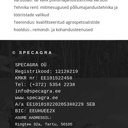
Tehnika rent: mitmesugused põllumajandustehnika ja
tööriistade valikud
Teenindus: kvalifitseeritud agrospetsialistide
hooldus-, remondi- ja kohandusteenused
© SPECAGRA
SPECAGRA OÜ
Registrikood: 12128219

KMKR nr: EE101522458
Tel: (+372) 5354 2238

info@specagra.ee

A/a EE101010220205388229 SEB

BIC: EEUHUEE2X
ASUME AADRESSIL:

Ringtee 32a, Tartu, 50105
