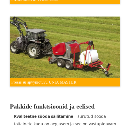
Presas su apvyniotuvu UNIA MASTER
Pakkide funktsioonid ja eelised
Kvaliteetne sööda säilitamine
– surutud sööda
toitainete kadu on aeglasem ja see on vastupidavam