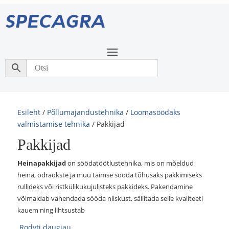
Esileht
/
Põllumajandustehnika
/
Loomasöödaks
valmistamise tehnika
/ Pakkijad
Pakkijad
Heinapakkijad
on söödatöötlustehnika, mis on mõeldud
heina, odraokste ja muu taimse sööda tõhusaks pakkimiseks
rullideks või ristkülikukujulisteks pakkideks. Pakendamine
võimaldab vähendada sööda niiskust, säilitada selle kvaliteeti
kauem ning lihtsustab
Rodyti daugiau