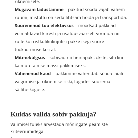
riknemisele.
Mugavam ladustamine
– pakitud sööda vajab vähem
ruumi, mistõttu on seda lihtsam hoida ja transportida.
Suurenenud töö efektiivsus
– moodsad pakkijad
võimaldavad kiiresti ja usaldusväärselt vormida nii
rulle kui ristkülikukujulisi pakke isegi suure
töökoormuse korral.
Mitmekülgsus
– sobivad nii heinapaki, okste, silo kui
ka muu taimse massi pakkimiseks.
Vähenenud kaod
– pakkimine vähendab sööda laiali
valgumise ja riknemise riski, tagades suurema
säilituskoguse.
Kuidas valida sobiv pakkuja?
Valimisel tuleks arvestada mõningate peamiste
kriteeriumidega: