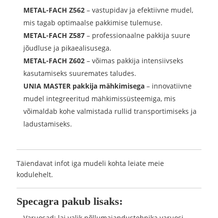
METAL-FACH Z562
– vastupidav ja efektiivne mudel,
mis tagab optimaalse pakkimise tulemuse.
METAL-FACH Z587
– professionaalne pakkija suure
jõudluse ja pikaealisusega.
METAL-FACH Z602
– võimas pakkija intensiivseks
kasutamiseks suuremates taludes.
UNIA MASTER pakkija mähkimisega
– innovatiivne
mudel integreeritud mähkimissüsteemiga, mis
võimaldab kohe valmistada rullid transportimiseks ja
ladustamiseks.
Täiendavat infot iga mudeli kohta leiate meie
kodulehelt.
Specagra pakub lisaks:
Varuosad: lai valik põllumajandustehnika varuosi