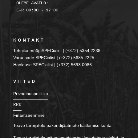
OLEME AVATUD:

KONTAKT
Tehnika müügiSPECialist | (+372) 5354 2238
Varuosade SPECialist | (+372) 5685 2225
Hoolduse SPECialist | (+372) 5693 0086
VIITED
Privaatsuspoliitika
KKK
Finantseerimine
Teave tarbijatele pakendijäätmete käitlemise kohta
Teave tarbijatele mitteolmeotstarbel kasutatava elektri- ja