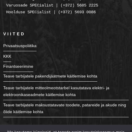
Varuosade SPECialist | (+372) 5685 2225
Hoolduse SPECialist | (+372) 5693 0086
VIITED
Privaatsuspoliitika
KKK
Finantseerimine
Teave tarbijatele pakendijäätmete käitlemise kohta
Teave tarbijatele mitteolmeotstarbel kasutatava elektri- ja
elektroonikaseadmete käitlemise kohta
Teave tarbijatele maksustatavate toodete, patareide ja akude ning
õlide käitlemise kohta
JÄLGI MEID