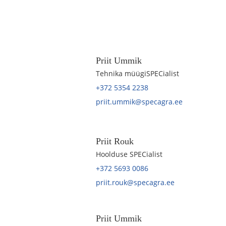
Priit Ummik
Tehnika müügiSPECialist
+372 5354 2238
priit.ummik@specagra.ee
Priit Rouk
Hoolduse SPECialist
+372 5693 0086
priit.rouk@specagra.ee
Priit Ummik