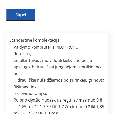
Siųsti
Standartinė komplektacija:
Valdymo kompiuteris PILOT ROTO;
Rotorius;
Smulkintuvas : individuali kiekvieno peilio
apsauga, hidrauliškai junginėjami smulkinimo
peiliai;
Hidrauliškai nuleidžiamos po surinkėju grindys;
Rišimas tinkleliu;
Iškrovimo rampa;
Rulono dydžio nuoseklus reguliavimas nuo 0,8
iki 1,65 m.(DF 1,7 Z / DF 1,7 Zd) ir nuo 0,8 iki 1,85
m.(DF 1,9 Z / DF 1,9 Zd);