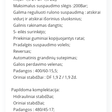
Maksimalus suspaudimo slėgis :200Bar;
Galima reguliuoti rulono suspaudimą : atskirai
vidurį ir atskirai išorinius sluoksnius;
Galinis rakinamas dangtis;
5- eilės surinkėjo;
Priekiniai guminiai kopijuojantys ratai;
Pradalgės suspaudimo volelis;
Reversas;
Automatinis grandinių sutepimas;
Galios perdavimo velenas;
Padangos : 400/60-15,5;
Oriniai stabdžiai : DF 1,9 Z / 1,9 Zd.
Papildoma komplektacija:
Hidrauliniai stabdžiai;
Oriniai stabdžiai;
Padangos : 480/45-17;