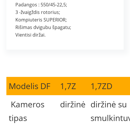
Padangos : 550/45-22,5;
3 -žvaigždis rotorius;
Kompiuteris SUPERIOR;
Rišimas dvigubu špagatu;
Vientisi diržai.
Modelis DF
1,7Z
1,7ZD
Kameros
diržinė
diržinė su
tipas
smulkintu