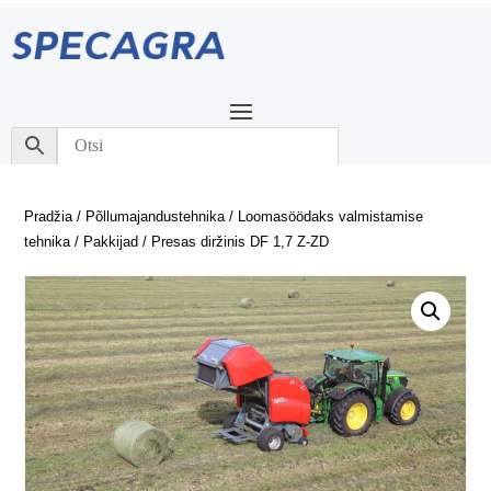
Pradžia
/
Põllumajandustehnika
/
Loomasöödaks valmistamise
tehnika
/
Pakkijad
/ Presas diržinis DF 1,7 Z-ZD