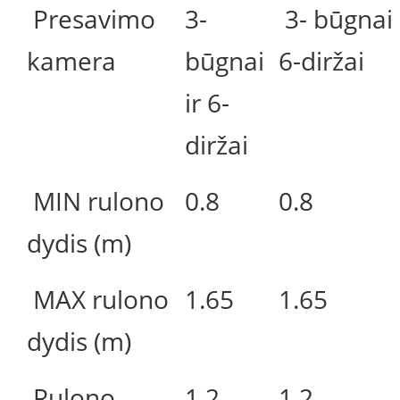
Presavimo
3-
3- būgnai 
kamera
būgnai
6-diržai
ir 6-
diržai
MIN rulono
0.8
0.8
dydis (m)
MAX rulono
1.65
1.65
dydis (m)
Rulono
1.2
1.2