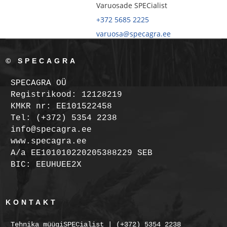
Varuosade SPECialist
+372 5685 2225
varuosa@specagra.ee
© SPECAGRA
SPECAGRA OÜ
Registrikood: 12128219
KMKR nr: EE101522458
Tel: (+372) 5354 2238
info@specagra.ee
www.specagra.ee
A/a EE101010220205388229 SEB
BIC: EEUHUEE2X
KONTAKT
Tehnika müügiSPECialist | (+372) 5354 2238