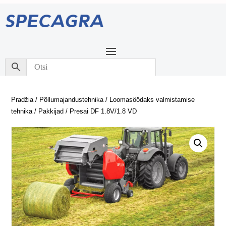
Pradžia
/
Põllumajandustehnika
/
Loomasöödaks valmistamise
tehnika
/
Pakkijad
/ Presai DF 1.8V/1.8 VD