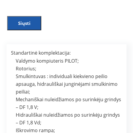
Siųsti
Standartinė komplektacija:
Valdymo kompiuteris PILOT;
Rotorius;
Smulkintuvas : individuali kiekvieno peilio
apsauga, hidrauliškai junginėjami smulkinimo
peiliai;
Mechaniškai nuleidžiamos po surinkėju grindys
– DF 1,8 V;
Hidrauliškai nuleidžiamos po surinkėju grindys
– DF 1,8 Vd;
Iškrovimo rampa;