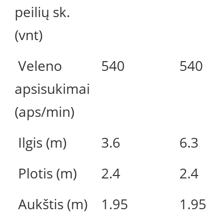
peilių sk.
(vnt)
Veleno
540
540
apsisukimai
(aps/min)
Ilgis (m)
3.6
6.3
Plotis (m)
2.4
2.4
Aukštis (m)
1.95
1.95