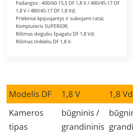
Padangos : 400/60-15,5 DF 1,8 V / 480/45-17 DF
1,8 V / 480/45-17 DF 1,8 Vd;
Priekiniai kpijuojantys ir sukiojami ratai;
Kompiuteris SUPERIOR;
Rišimas dvigubu špagatu DF 1,8 Vd;
Rišimas tinkleliu DF 1,8 V.
Modelis DF
1,8 V
1,8 Vd
Kameros
būgninis /
būgnin
tipas
grandininis
grandi