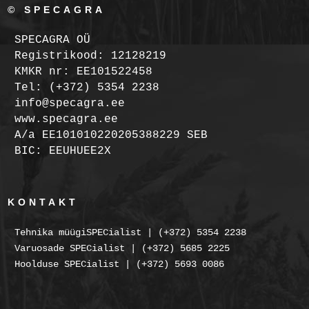
© SPECAGRA
SPECAGRA OÜ
Registrikood: 12128219
KMKR nr: EE101522458
Tel: (+372) 5354 2238
info@specagra.ee
www.specagra.ee
A/a EE101010220205388229 SEB
BIC: EEUHUEE2X
KONTAKT
Tehnika müügiSPECialist | (+372) 5354 2238
Varuosade SPECialist | (+372) 5685 2225
Hoolduse SPECialist | (+372) 5693 0086