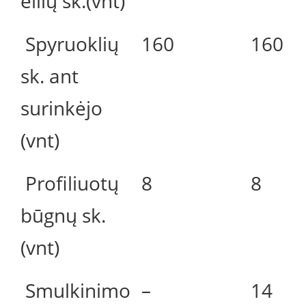
eilių sk.(vnt)
Spyruoklių
160
160
sk. ant
surinkėjo
(vnt)
Profiliuotų
8
8
būgnų sk.
(vnt)
Smulkinimo
–
14