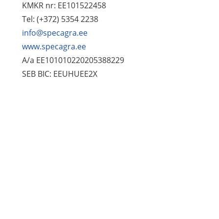
KMKR nr: EE101522458
Tel: (+372) 5354 2238
info@specagra.ee
www.specagra.ee
A/a EE101010220205388229
SEB BIC: EEUHUEE2X