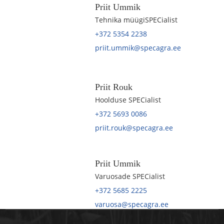
Priit Ummik
Tehnika müügiSPECialist
+372 5354 2238
priit.ummik@specagra.ee
Priit Rouk
Hoolduse SPECialist
+372 5693 0086
priit.rouk@specagra.ee
Priit Ummik
Varuosade SPECialist
+372 5685 2225
varuosa@specagra.ee