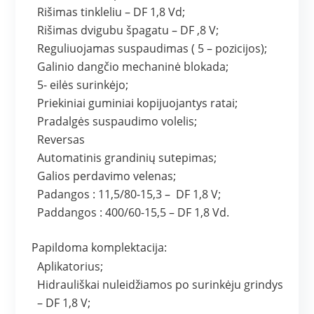
Rišimas tinkleliu – DF 1,8 Vd;
Rišimas dvigubu špagatu – DF ,8 V;
Reguliuojamas suspaudimas ( 5 – pozicijos);
Galinio dangčio mechaninė blokada;
5- eilės surinkėjo;
Priekiniai guminiai kopijuojantys ratai;
Pradalgės suspaudimo volelis;
Reversas
Automatinis grandinių sutepimas;
Galios perdavimo velenas;
Padangos : 11,5/80-15,3 – DF 1,8 V;
Paddangos : 400/60-15,5 – DF 1,8 Vd.
Papildoma komplektacija:
Aplikatorius;
Hidrauliškai nuleidžiamos po surinkėju grindys
– DF 1,8 V;