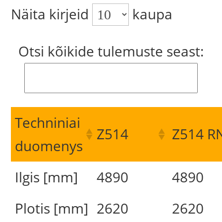
Näita kirjeid
kaupa
Otsi kõikide tulemuste seast:
Techniniai
Z514
Z514 R
duomenys
Ilgis [mm]
4890
4890
Plotis [mm]
2620
2620