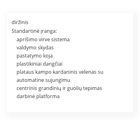
diržinis
Standartinė įranga:
aprišimo virve sistema
valdymo skydas
pastatymo koja
plastikiniai dangčiai
plataus kampo kardaninis velenas su
automatine sujungimu
centrinis grandinių ir guolių tepimas
darbinė platforma