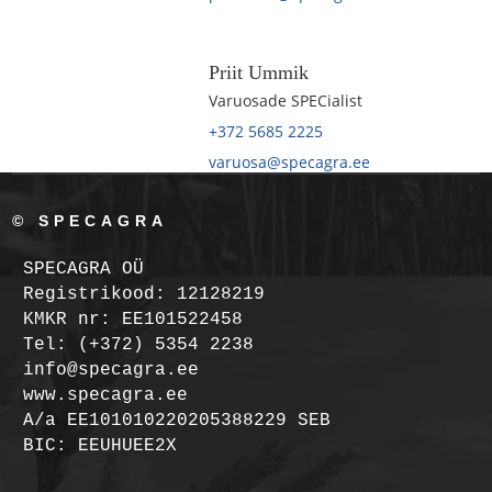
Priit Ummik
Varuosade SPECialist
+372 5685 2225
varuosa@specagra.ee
© SPECAGRA
SPECAGRA OÜ
Registrikood: 12128219
KMKR nr: EE101522458
Tel: (+372) 5354 2238
info@specagra.ee
www.specagra.ee
A/a EE101010220205388229 SEB
BIC: EEUHUEE2X