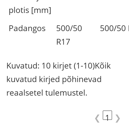
plotis [mm]
Padangos
500/50
500/50
R17
Kuvatud: 10 kirjet (1-10)Kõik
kuvatud kirjed põhinevad
reaalsetel tulemustel.
❮
1
❯