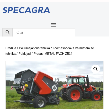
Pradžia
/
Põllumajandustehnika
/
Loomasöödaks valmistamise
tehnika
/
Pakkijad
/ Presas METAL-FACH Z514