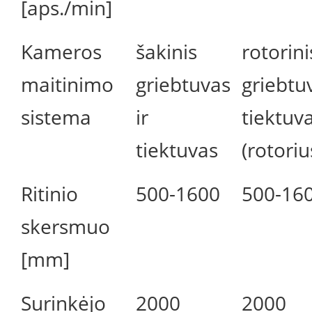
[aps./min]
Kameros
šakinis
rotorini
maitinimo
griebtuvas
griebtuv
sistema
ir
tiektuv
tiektuvas
(rotoriu
Ritinio
500-1600
500-16
skersmuo
[mm]
Surinkėjo
2000
2000