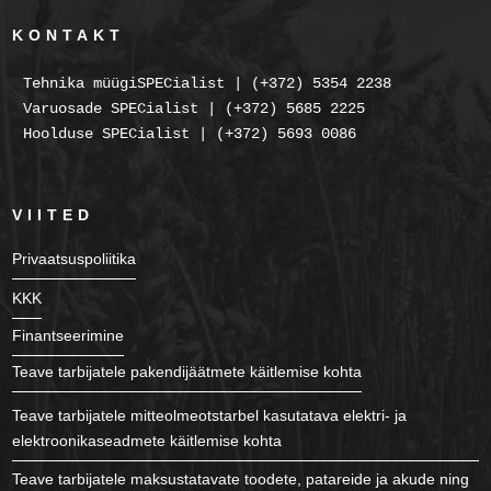
KONTAKT
Tehnika müügiSPECialist | (+372) 5354 2238
Varuosade SPECialist | (+372) 5685 2225
Hoolduse SPECialist | (+372) 5693 0086
VIITED
Privaatsuspoliitika
KKK
Finantseerimine
Teave tarbijatele pakendijäätmete käitlemise kohta
Teave tarbijatele mitteolmeotstarbel kasutatava elektri- ja
elektroonikaseadmete käitlemise kohta
Teave tarbijatele maksustatavate toodete, patareide ja akude ning