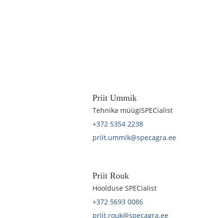
Priit Ummik
Tehnika müügiSPECialist
+372 5354 2238
priit.ummik@specagra.ee
Priit Rouk
Hoolduse SPECialist
+372 5693 0086
priit.rouk@specagra.ee