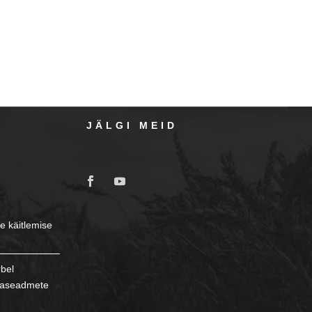
JÄLGI MEID
e käitlemise
rbel
ikaseadmete