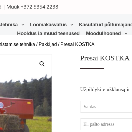
5
| Müük
+372 5354 2238
|
tehnika
Loomakasvatus
Kasutatud põllumajand
Hooldus ja muud teenused
Moodulhooned
istamise tehnika
/
Pakkijad
/ Presai KOSTKA
Presai KOSTKA
Užpildykite užklausą ir