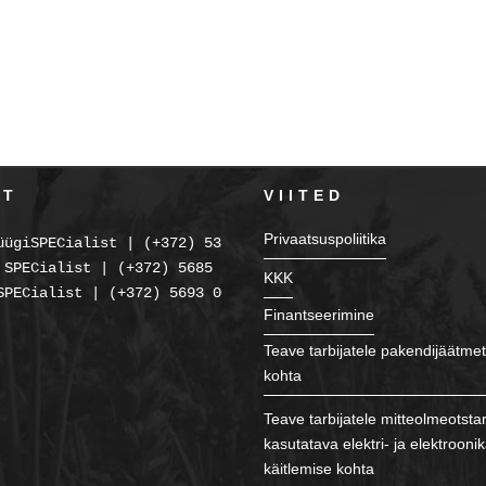
KT
VIITED
Privaatsuspoliitika
üügiSPECialist | (+372) 5354 2238
 SPECialist | (+372) 5685 2225
KKK
SPECialist | (+372) 5693 0086
Finantseerimine
Teave tarbijatele pakendijäätmet
kohta
Teave tarbijatele mitteolmeotsta
kasutatava elektri- ja elektroon
käitlemise kohta