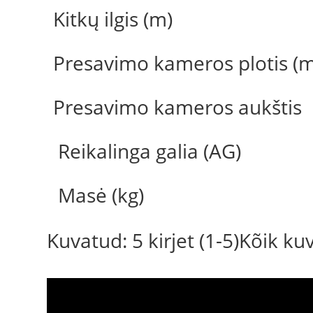
Kitkų ilgis (m)
Presavimo kameros plotis (m
Presavimo kameros aukštis
Reikalinga galia (AG)
Masė (kg)
Kuvatud: 5 kirjet (1-5)Kõik k