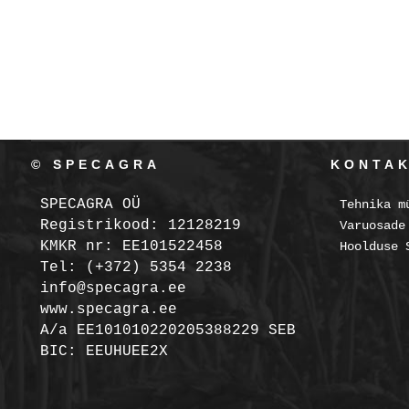
© SPECAGRA
KONTA
SPECAGRA OÜ
Tehnika m
Registrikood: 12128219
Varuosade
KMKR nr: EE101522458
Hoolduse 
Tel: (+372) 5354 2238
info@specagra.ee
www.specagra.ee
A/a EE101010220205388229 SEB
BIC: EEUHUEE2X