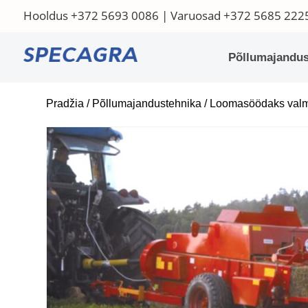
Hooldus
+372 5693 0086
| Varuosad
+372 5685 222
Põllumajandus
Pradžia
/
Põllumajandustehnika
/
Loomasöödaks valm