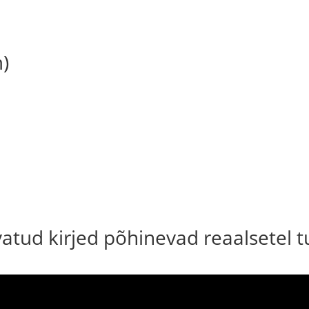
)
uvatud kirjed põhinevad reaalsetel 