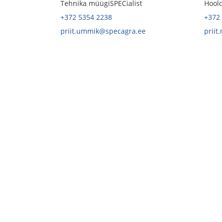
Tehnika müügiSPECialist
Hoold
+372 5354 2238
+372
priit.ummik@specagra.ee
priit