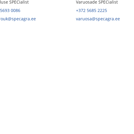
use SPECialist
Varuosade SPECialist
 5693 0086
+372 5685 2225
.rouk@specagra.ee
varuosa@specagra.ee