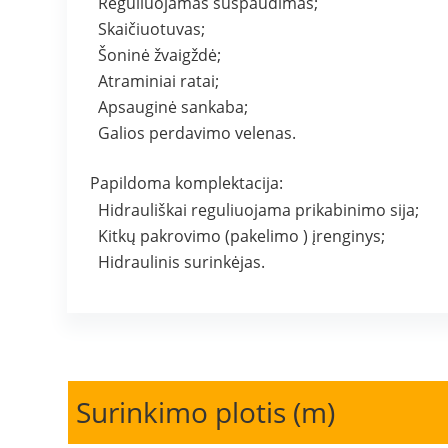
Reguliuojamas suspaudimas;
Skaičiuotuvas;
Šoninė žvaigždė;
Atraminiai ratai;
Apsauginė sankaba;
Galios perdavimo velenas.
Papildoma komplektacija:
Hidrauliškai reguliuojama prikabinimo sija;
Kitkų pakrovimo (pakelimo ) įrenginys;
Hidraulinis surinkėjas.
Surinkimo plotis (m)