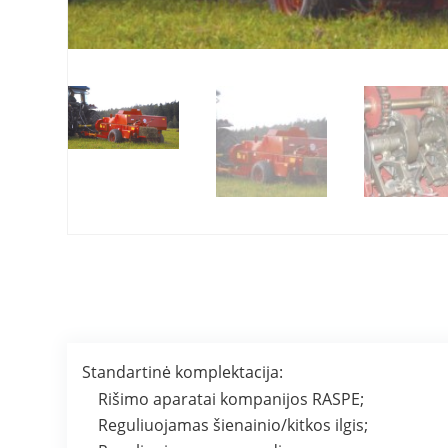
Standartinė komplektacija:
Rišimo aparatai kompanijos RASPE;
Reguliuojamas šienainio/kitkos ilgis;