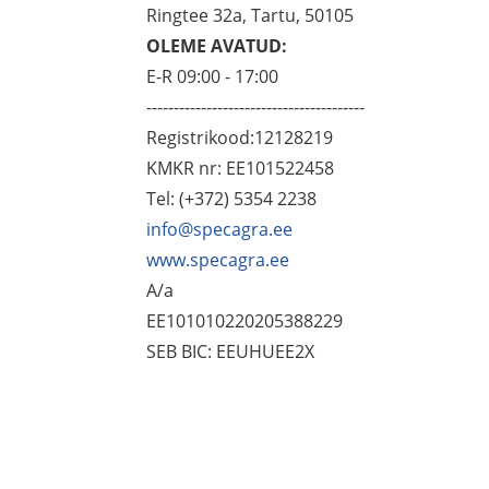
Ringtee 32a, Tartu, 50105
OLEME AVATUD:
E-R 09:00 - 17:00
----------------------------------------
Registrikood:12128219
KMKR nr: EE101522458
Tel: (+372) 5354 2238
info@specagra.ee
www.specagra.ee
A/a
EE101010220205388229
SEB BIC: EEUHUEE2X