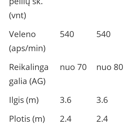
peilių sk.
(vnt)
Veleno
540
540
(aps/min)
Reikalinga
nuo 70
nuo 80
galia (AG)
Ilgis (m)
3.6
3.6
Plotis (m)
2.4
2.4