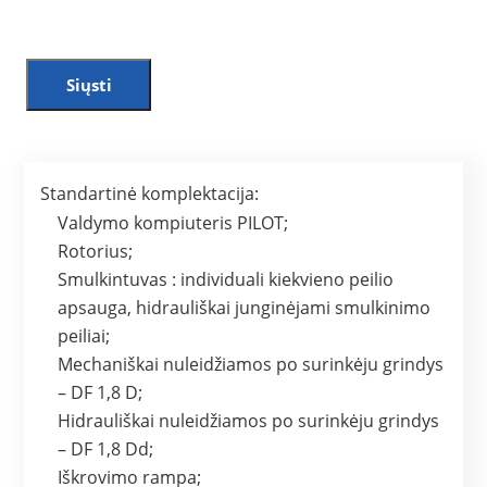
Siųsti
Standartinė komplektacija:
Valdymo kompiuteris PILOT;
Rotorius;
Smulkintuvas : individuali kiekvieno peilio
apsauga, hidrauliškai junginėjami smulkinimo
peiliai;
Mechaniškai nuleidžiamos po surinkėju grindys
– DF 1,8 D;
Hidrauliškai nuleidžiamos po surinkėju grindys
– DF 1,8 Dd;
Iškrovimo rampa;