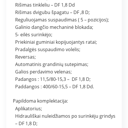
Rišimas tinkleliu – DF 1,8 Dd
Rišimas dvigubu špagatu – DF ,8 D;
Reguliuojamas suspaudimas ( 5 – pozicijos);
Galinio dangčio mechaninė blokada;
5- eilės surinkėjo;
Priekiniai guminiai kopijuojantys ratai;
Pradalgės suspaudimo volelis;
Reversas;
Automatinis grandinių sutepimas;
Galios perdavimo velenas;
Padangos : 11,5/80-15,3 – DF 1,8 D;
Paddangos : 400/60-15,5 – DF 1,8 Dd.
Papildoma komplektacija:
Aplikatorius;
Hidrauliškai nuleidžiamos po surinkėju grindys
– DF 1,8 D;