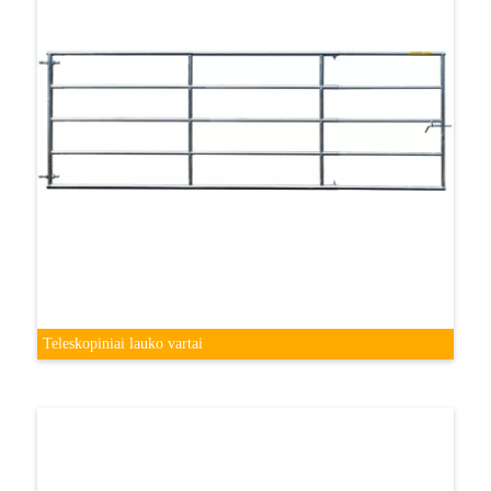
Teleskopiniai lauko vartai