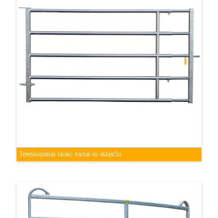
Teleskopiniai lauko vartai su skląsčiu