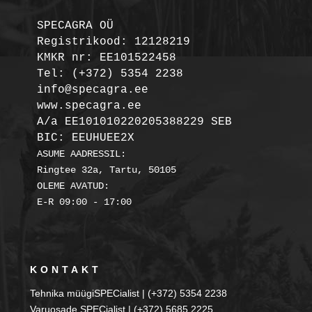
SPECAGRA OÜ
Registrikood: 12128219

KMKR nr: EE101522458
Tel: (+372) 5354 2238

info@specagra.ee

A/a EE101010220205388229 SEB

BIC: EEUHUEE2X
ASUME AADRESSIL:

Ringtee 32a, Tartu, 50105

OLEME AVATUD:

KONTAKT
Tehnika müügiSPECialist | (+372) 5354 2238
Varuosade SPECialist | (+372) 5685 2225