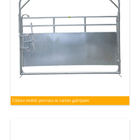
Uždara mobili pertvara su vartais galvijams