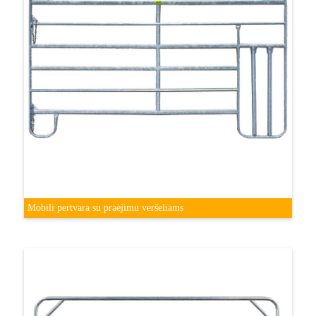
Mobili pertvara su praėjimu veršeliams