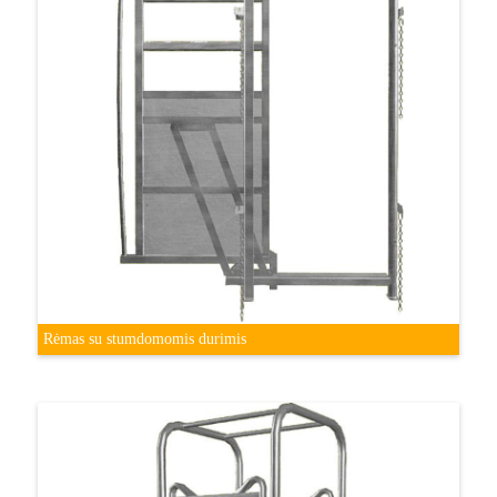
Rėmas su stumdomomis durimis