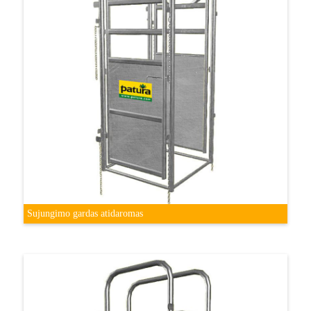
Sujungimo gardas atidaromas