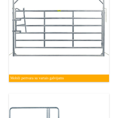
Mobili pertvara su vartais galvijams