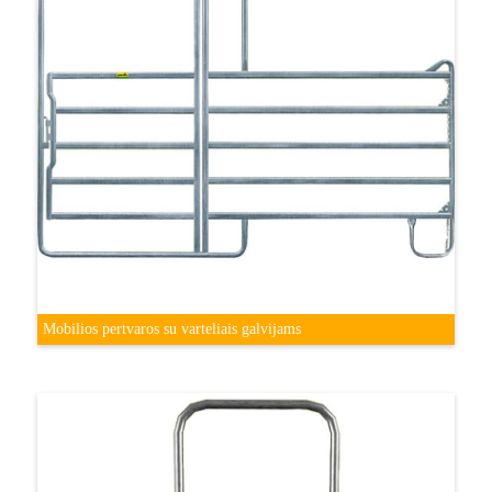
Mobilios pertvaros su varteliais galvijams