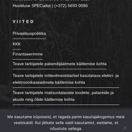
Hoolduse SPECialist | (+372) 5693 0086
VIITED
Privaatsuspoliitika
KKK
Finantseerimine
Teave tarbijatele pakendijäätmete käitlemise kohta
Teave tarbijatele mitteolmeotstarbel kasutatava elektri- ja
elektroonikaseadmete käitlemise kohta
Teave tarbijatele maksustatavate toodete, patareide ja
akude ning õlide käitlemise kohta
JÄLGI MEID
Me kasutame küpsiseid, et tagada parim kasutajakogemus meie
veebisaidil. Kui jätkate selle saidi kasutamist, eeldame, et
nõustute sellega.