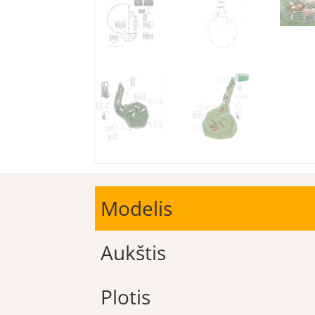
Modelis
Aukštis
Plotis