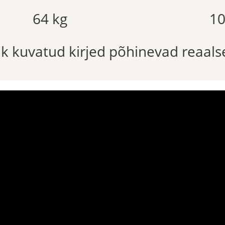
64 kg
10
õik kuvatud kirjed põhinevad reaals