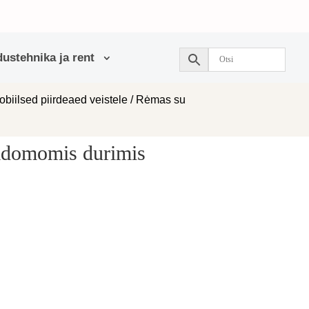
ustehnika ja rent
obiilsed piirdeaed veistele
/ Rėmas su
mdomomis durimis