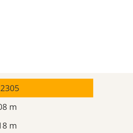
02305
08 m
18 m