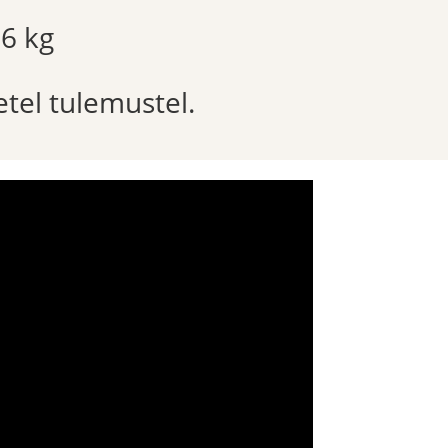
6 kg
etel tulemustel.