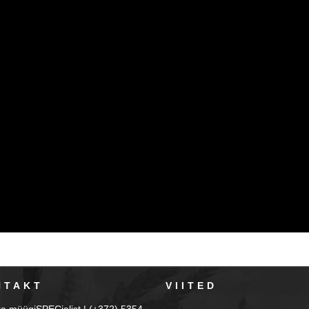
NTAKT
VIITED
ka müügiSPECialist | (+372) 5354