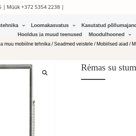
5
| Müük
+372 5354 2238
|
tehnika
Loomakasvatus
Kasutatud põllumajand
Hooldus ja muud teenused
Moodulhooned
ja muu mobiilne tehnika
/
Seadmed veistele
/
Mobiilsed aiad
/
M
Rėmas su stu