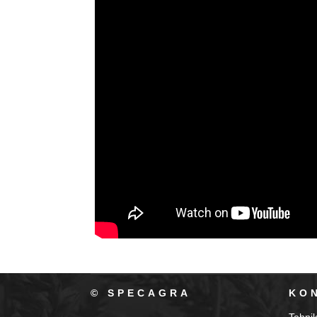
© SPECAGRA
KO
Tehni