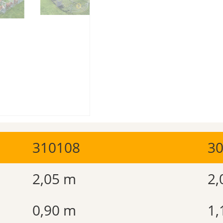
310108
3
2,05 m
2,
0,90 m
1,