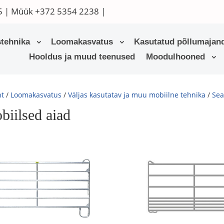
5
| Müük
+372 5354 2238
|
tehnika
Loomakasvatus
Kasutatud põllumajand
Hooldus ja muud teenused
Moodulhooned
ht
/
Loomakasvatus
/
Väljas kasutatav ja muu mobiilne tehnika
/
Sea
biilsed aiad