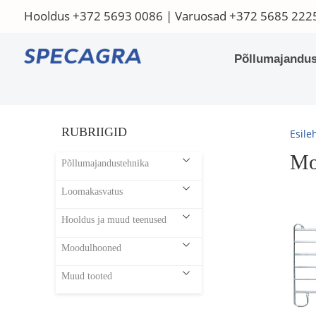
Hooldus
+372 5693 0086
| Varuosad
+372 5685 222
Põllumajandus
RUBRIIGID
Esile
Mo
Põllumajandustehnika
Loomakasvatus
Hooldus ja muud teenused
Moodulhooned
Muud tooted