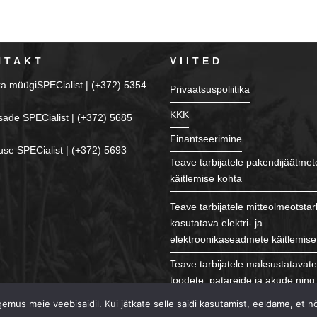
NTAKT
VIITED
ka müügiSPECialist | (+372) 5354
Privaatsuspoliitika
KKK
sade SPECialist | (+372) 5685
Finantseerimine
se SPECialist | (+372) 5693
Teave tarbijatele pakendijäätmet
käitlemise kohta
Teave tarbijatele mitteolmeotstar
kasutatava elektri- ja
elektroonikaseadmete käitlemise
Teave tarbijatele maksustatavat
toodete, patareide ja akude ning 
käitlemise kohta
mus meie veebisaidil. Kui jätkate selle saidi kasutamist, eeldame, et n