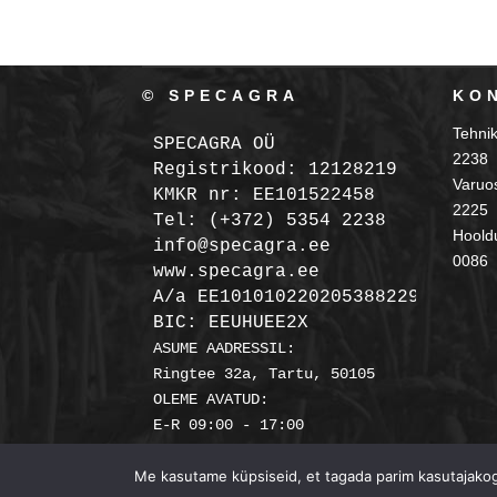
© SPECAGRA
KO
Tehni
SPECAGRA OÜ
2238
Registrikood: 12128219

Varuo
KMKR nr: EE101522458
2225
Tel: (+372) 5354 2238

Hooldu
info@specagra.ee

0086
A/a EE101010220205388229 SEB

BIC: EEUHUEE2X
ASUME AADRESSIL:

Ringtee 32a, Tartu, 50105

OLEME AVATUD:

Me kasutame küpsiseid, et tagada parim kasutajakoge