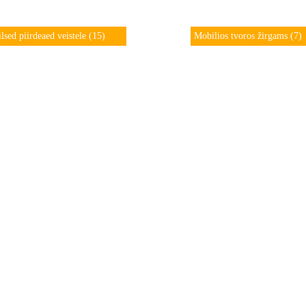
lsed piirdeaed veistele
(15)
Mobilios tvoros žirgams
(7)