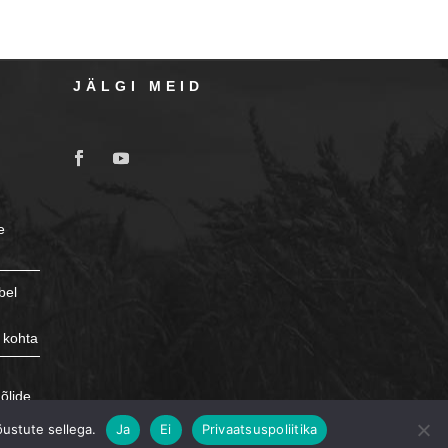
JÄLGI MEID
e
bel
 kohta
e
õlide
õustute sellega.
Ja
Ei
Privaatsuspoliitika